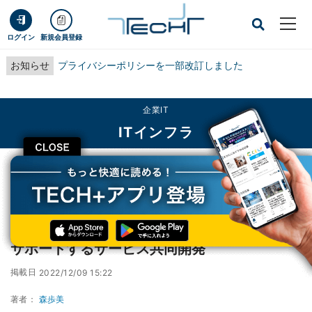
ログイン
新規会員登録
お知らせ
プライバシーポリシーを一部改訂しました
企業IT
ITインフラ
CLOSE
TECH+
企業IT
ITインフラ
日立×滋賀銀行、中堅・中小企業の脱炭素経営サポートするサービス共同開発
日立×滋賀銀行、中堅・中小企業の脱炭素経営
サポートするサービス共同開発
掲載日
2022/12/09 15:22
著者：
森歩美