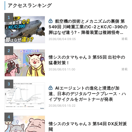
アクセスランキング
航空機の技術とメカニズムの裏側 第
549回 川崎重工業のC-2とKC/C-390の
脚はなぜ違う? - 降着装置は複雑怪奇
(5)|軍用輸送機(10)
連載
2026/08/04 09:05
情シスのタマちゃん３ 第55回 出社中の
猛暑対策！
連載
2026/08/05 11:00
AIエージェントの進化と浸透が加
速、日本のデジタルワークプレース・ハ
イプサイクルをガートナーが発表
2026/08/05 15:22
情シスのタマちゃん３ 第54回 DX反対派
閥