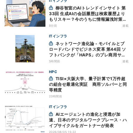
ITインフラ
柳谷智宣のAIトレンドインサイト 第
33回 生成AIの会話履歴は検索履歴より
もリスキー？今のうちに情報漏洩対策を
万全にしておこう
8分前
連載
ITインフラ
ネットワーク進化論 - モバイルとブ
ロードバンドでビジネス変革 第44回 ソ
フトバンクが「HAPS」のプレ商用サー
ビス開始を表明、本格的な商用展開のめ
5時間前
連載
どは
HPC
TISI×大阪大学、量子計算で1万件超
の組合せ最適化実証 商用ソルバーと同
等精度
23時間前
ITインフラ
AIエージェントの進化と浸透が加
速、日本のデジタルワークプレース・ハ
イプサイクルをガートナーが発表
2026/08/05 15:22