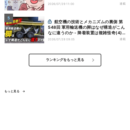
連載
2026/07/29 11:00
航空機の技術とメカニズムの裏側 第
548回 軍用輸送機の脚はなぜ構造がこん
なに違うのか - 降着装置は複雑怪奇(4)|
軍用輸送機(9)
連載
2026/07/28 09:05
ランキングをもっと見る
もっと見る