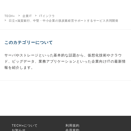
TECH+
企業IT
ITインフラ
日立×滋賀銀行、中堅・中小企業の脱炭素経営サポートするサービス共同開発
このカテゴリーについて
サーバやストレージといった基本的な話題から、仮想化技術やクラウ
ド、ビッグデータ、業務アプリケーションといった企業向けITの最新情
報を紹介します。
TECH+について
利用規約
お知らせ
会員規約