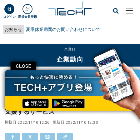
ログイン
新規会員登録
お知らせ
夏季休業期間のお問い合わせについて
企業IT
企業動向
CLOSE
TECH+
企業IT
企業動向
三菱UFJ×東京海上、脱炭素移行の戦略策定を支援するサービス
三菱UFJ×東京海上、脱炭素移行の戦略策定を
支援するサービス
掲載日
更新日
2022/11/16 12:26
2022/11/16 12:36