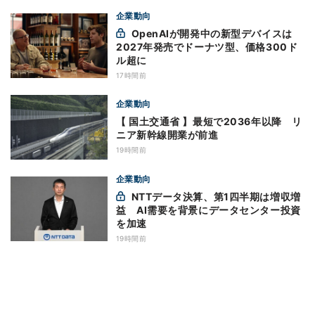
企業動向
OpenAIが開発中の新型デバイスは
2027年発売でドーナツ型、価格300ド
ル超に
17時間前
企業動向
【 国土交通省 】最短で2036年以降 リ
ニア新幹線開業が前進
19時間前
企業動向
NTTデータ決算、第1四半期は増収増
益 AI需要を背景にデータセンター投資
を加速
19時間前