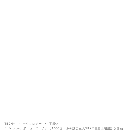
TECH+
テクノロジー
半導体
Micron、米ニューヨーク州に1000億ドルを投じ巨大DRAM量産工場建設を計画