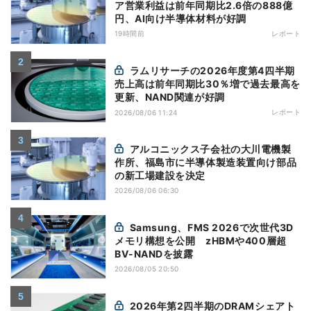
ア営業利益は前年同期比2.6倍の888億
円、AI向け半導体材料が好調
19時間前
レポート
ラムリサーチの2026年度第4四半期
売上高は前年同期比30％増で過去最高を
更新、NAND関連が好調
レポート
2026/08/06 11:24
アルコニックス子会社の大川電機製
作所、福島市に半導体製造装置向け部品
の新工場建設を決定
2026/08/06 06:30
Samsung、FMS 2026で次世代3D
メモリ構想を公開 zHBMや400層超
BV-NANDを披露
2026/08/05 20:50
2026年第2四半期のDRAMシェアト