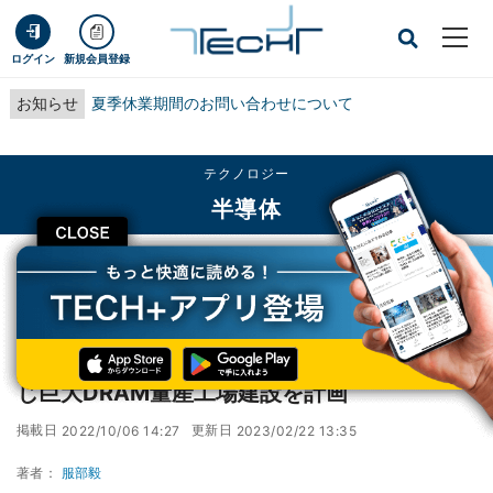
ログイン
新規会員登録
お知らせ
夏季休業期間のお問い合わせについて
テクノロジー
半導体
CLOSE
TECH+
テクノロジー
半導体
Micron、米ニューヨーク州に1000億ドルを投じ巨大DRAM量産工場建設を計画
Micron、米ニューヨーク州に1000億ドルを投
じ巨大DRAM量産工場建設を計画
掲載日
更新日
2022/10/06 14:27
2023/02/22 13:35
著者：
服部毅