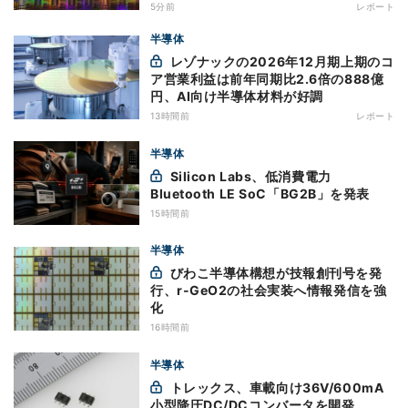
5分前
レポート
半導体
レゾナックの2026年12月期上期のコ
ア営業利益は前年同期比2.6倍の888億
円、AI向け半導体材料が好調
13時間前
レポート
半導体
Silicon Labs、低消費電力
Bluetooth LE SoC「BG2B」を発表
15時間前
半導体
びわこ半導体構想が技報創刊号を発
行、r-GeO2の社会実装へ情報発信を強
化
16時間前
半導体
トレックス、車載向け36V/600mA
小型降圧DC/DCコンバータを開発