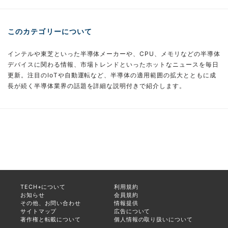
このカテゴリーについて
インテルや東芝といった半導体メーカーや、CPU、メモリなどの半導体
デバイスに関わる情報、市場トレンドといったホットなニュースを毎日
更新。注目のIoTや自動運転など、半導体の適用範囲の拡大とともに成
長が続く半導体業界の話題を詳細な説明付きで紹介します。
TECH+について
利用規約
お知らせ
会員規約
その他、お問い合わせ
情報提供
サイトマップ
広告について
著作権と転載について
個人情報の取り扱いについて