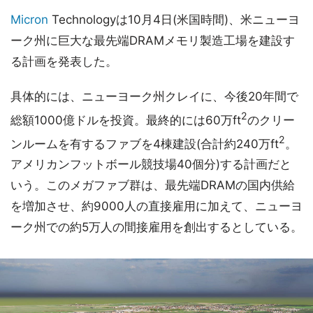
Micron
Technologyは10月4日(米国時間)、米ニューヨ
ーク州に巨大な最先端DRAMメモリ製造工場を建設す
る計画を発表した。
具体的には、ニューヨーク州クレイに、今後20年間で
2
総額1000億ドルを投資。最終的には60万ft
のクリー
2
ンルームを有するファブを4棟建設(合計約240万ft
。
アメリカンフットボール競技場40個分)する計画だと
いう。このメガファブ群は、最先端DRAMの国内供給
を増加させ、約9000人の直接雇用に加えて、ニューヨ
ーク州での約5万人の間接雇用を創出するとしている。