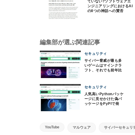
ていない?ソフトウェアエ
ンジニアリングにおけるAI
の8つの神話への賛否
編集部が選ぶ関連記事
セキュリティ
サイバー脅威が最も多
いゲームはマインクラ
フト、それでも前年比
36％減
セキュリティ
人気高いPythonパッケ
ージに見せかけた偽パ
ッケージをPyPIで発
見、確認と対応を
YouTube
マルウェア
サイバーセキュリ