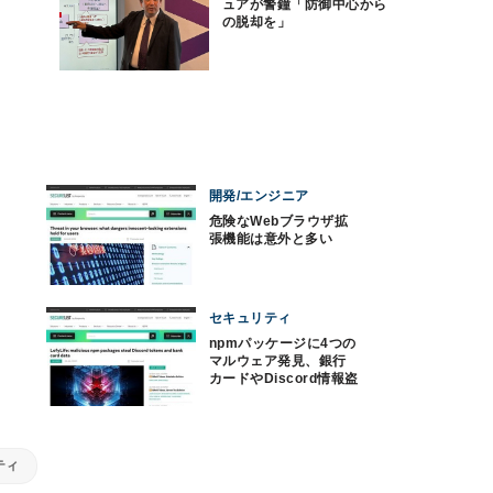
ュアが警鐘「防御中心から
の脱却を」
開発/エンジニア
危険なWebブラウザ拡
張機能は意外と多い
セキュリティ
npmパッケージに4つの
マルウェア発見、銀行
カードやDiscord情報盗
み出す
ティ