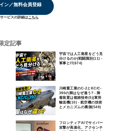
イン／無料会員登録
サービスの詳細は
こちら
限定記事
宇宙では人工衛星をどう見
分けるのか|戦闘識別(11) -
軍事とIT(674)
川崎重工業のC-2とKC/C-
390の脚はなぜ違う? - 降
着装置は複雑怪奇(5)|軍用
輸送機(10) - 航空機の技術
とメカニズムの裏側(549)
フロンティアAIでサイバー
攻撃が高速化、アクセンチ