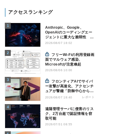
アクセスランキング
Anthropic、Google、
OpenAIのコーディングエー
ジェントに重大な脆弱性 認
証情報窃取などの恐れ
2026/08/07 18:02
フリーWi-Fiの利用登録画
面でマルウェア感染、
Microsoftが注意喚起
2026/08/06 10:00
フロンティアAIでサイバ
ー攻撃が高速化、アクセンチ
ュアが警鐘「防御中心からの
脱却を」
レポート
2026/08/07 18:40
遠隔管理サーバに侵害のリス
ク、2万台超で認証情報を窃
取可能
2026/07/31 08:55