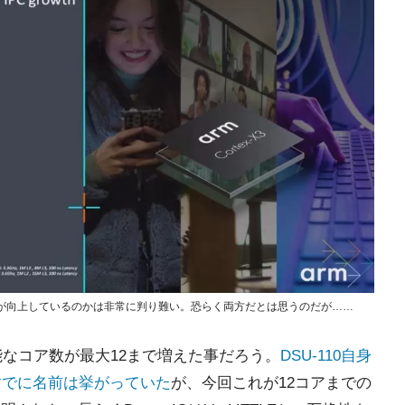
での性能”が向上しているのかは非常に判り難い。恐らく両方だとは思うのだが……
可能なコア数が最大12まで増えた事だろう。
DSU-110自身
にすでに名前は挙がっていた
が、今回これが12コアまでの