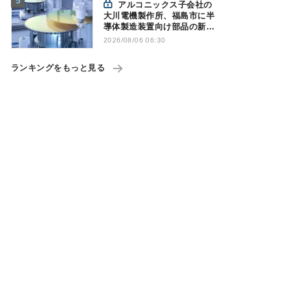
アルコニックス子会社の
大川電機製作所、福島市に半
導体製造装置向け部品の新工
場建設を決定
2026/08/06 06:30
ランキングをもっと見る