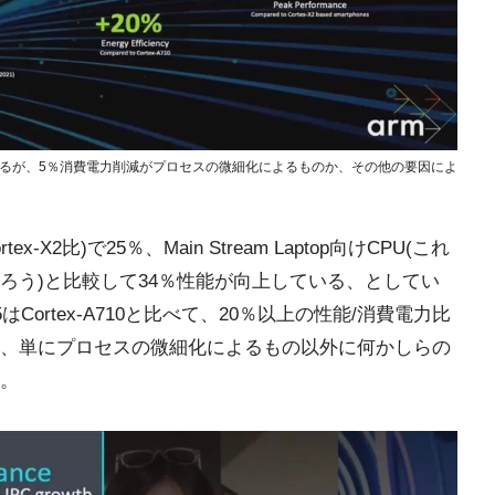
1から継続であるが、5％消費電力削減がプロセスの微細化によるものか、その他の要因によ
x-X2比)で25％、Main Stream Laptop向けCPU(これ
たりだろう)と比較して34％性能が向上している、としてい
715はCortex-A710と比べて、20％以上の性能/消費電力比
、単にプロセスの微細化によるもの以外に何かしらの
。