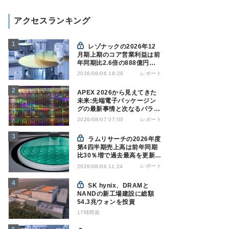
アクセスランキング
レゾナックの2026年12
月期上期のコア営業利益は前
年同期比2.6倍の888億円、
AI向け半導体材料が好調
レポート
2026/08/06 18:26
APEX 2026から見えてきた
未来:先端電子パッケージン
グの最新事情と次なるパラダ
イムシフト
レポート
2026/08/07 07:00
ラムリサーチの2026年度
第4四半期売上高は前年同期
比30％増で過去最高を更新、
NAND関連が好調
レポート
2026/08/06 11:24
SK hynix、DRAMと
NANDの新工場建設に総額
54.3兆ウォンを投資
17時間前