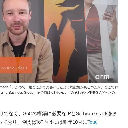
ssのPaul Williamson氏。かつて一度どこかでお会いしたような記憶があるのだが、どこでお
Business Group、その前はIoT device IPのそれぞれVP兼GMだったの
く、SoCの構築に必要なIPとSoftware stackをま
切っており、例えばIoT向けには昨年10月に
Total