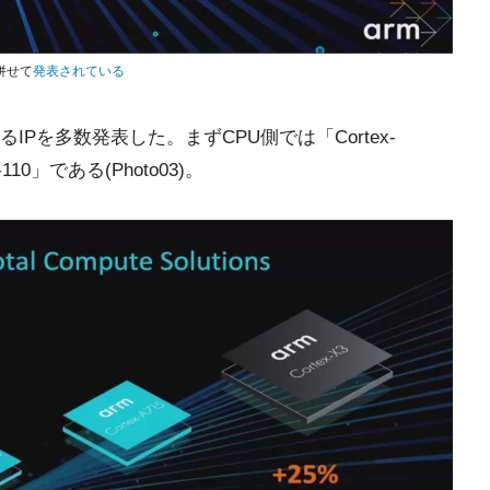
併せて
発表されている
IPを多数発表した。まずCPU側では「Cortex-
110」である(Photo03)。