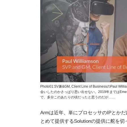
Photo01:SV兼&GM, Client Line of Busine
会いしたのかさっぱり思い出せない。2019年まではEmerging 
で、多分このあたりの頃だったと思うのだが……
Armは近年、単にプロセッサのIPとかだけでな
とめて提供するSolutionの提供に舵を