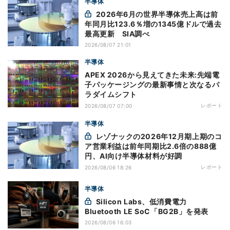
半導体
2026年6月の世界半導体売上高は前
年同月比123.6％増の1345億ドルで過去
最高更新 SIA調べ
2026/08/07 21:01
半導体
APEX 2026から見えてきた未来:先端電
子パッケージングの最新事情と次なるパ
ラダイムシフト
レポート
2026/08/07 07:00
半導体
レゾナックの2026年12月期上期のコ
ア営業利益は前年同期比2.6倍の888億
円、AI向け半導体材料が好調
レポート
2026/08/06 18:26
半導体
Silicon Labs、低消費電力
Bluetooth LE SoC「BG2B」を発表
2026/08/06 16:03