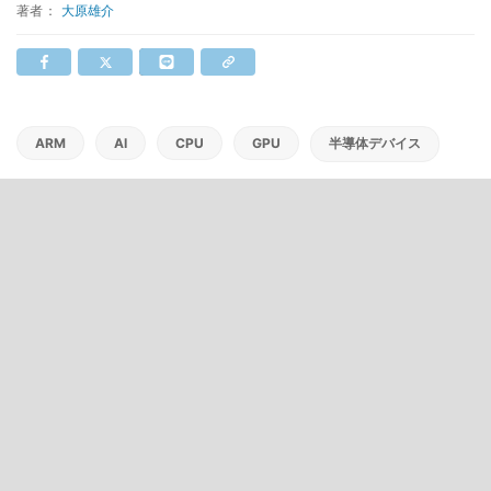
著者：
大原雄介
ARM
AI
CPU
GPU
半導体デバイス