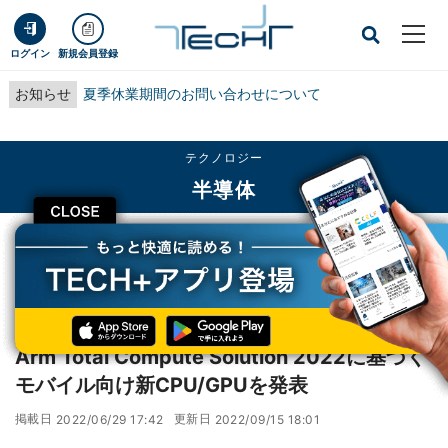
ログイン
新規会員登録
お知らせ
夏季休業期間のお問い合わせについて
テクノロジー
半導体
CLOSE
TECH+
テクノロジー
半導体
Arm Total Compute Solution 2022に基づくモバイル向け新CPU/GPUを発表
レポート
Arm Total Compute Solution 2022に基づく
モバイル向け新CPU/GPUを発表
掲載日
更新日
2022/06/29 17:42
2022/09/15 18:01