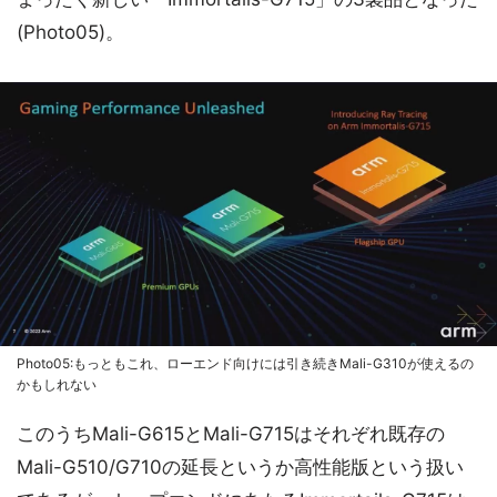
(Photo05)。
Photo05:もっともこれ、ローエンド向けには引き続きMali-G310が使えるの
かもしれない
このうちMali-G615とMali-G715はそれぞれ既存の
Mali-G510/G710の延長というか高性能版という扱い