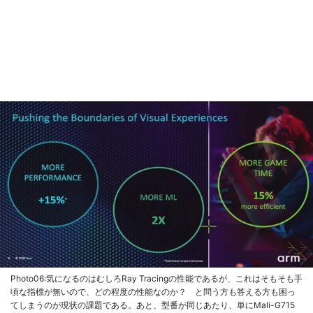
Photo06:気になるのはむしろRay Tracingの性能であるが、これはそもそも手
頃な指標が無いので、どの程度の性能なのか？ と問う方も答える方も困っ
てしまうのが現状の課題である。あと、型番が同じあたり、単にMali-G715