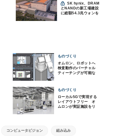
SK hynix、DRAM
とNANDの新工場建設
に総額54.3兆ウォンを
投資
ものづくり
オムロン、ロボットへ
検査動作のバーチャル
ティーチングが可能な
新機能を発表
ものづくり
ローカル5Gで実現する
レイアウトフリー オ
ムロンが実証施設をリ
ニューアル
コンピュータビジョン
組み込み