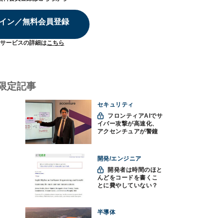
イン／無料会員登録
サービスの詳細は
こちら
限定記事
セキュリティ
フロンティアAIでサ
イバー攻撃が高速化、
アクセンチュアが警鐘
「防御中心からの脱却
を」
開発/エンジニア
開発者は時間のほと
んどをコードを書くこ
とに費やしていない？
ソフトウェアエンジニ
アリングにおけるAIの8
つの神話への賛否
半導体