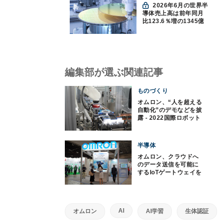
2026年6月の世界半
導体売上高は前年同月
比123.6％増の1345億
ドルで過去最高更新
SIA調べ
編集部が選ぶ関連記事
ものづくり
オムロン、“人を超える
自動化”のデモなどを披
露 - 2022国際ロボット
展
半導体
オムロン、クラウドへ
のデータ送信を可能に
するIoTゲートウェイを
紹介
AI
オムロン
AI学習
生体認証