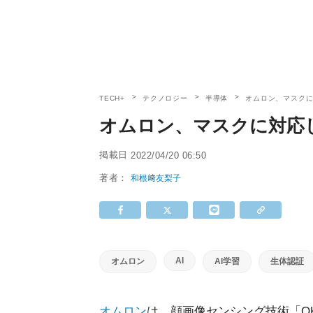
TECH+
テクノロジー
半導体
オムロン、マスク
オムロン、マスクに対応
掲載日
2022/04/20 06:50
著者：
和根﨑友梨子
AI
オムロン
AI学習
生体認証
オムロン
は、顔画像センシング技術「OK