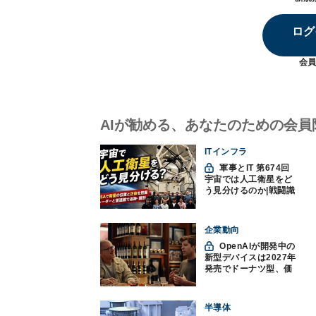
ログ
会員
AIが勧める、あなたのための会員
ITインフラ
軍事とIT 第674回
宇宙では人工衛星をど
う見分けるのか|戦闘識
別(11)
企業動向
OpenAIが開発中の
新型デバイスは2027年
発売でドーナツ型、価
格300ドル超に
半導体