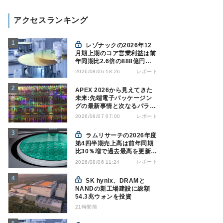
アクセスランキング
レゾナックの2026年12
月期上期のコア営業利益は前
年同期比2.6倍の888億円、
AI向け半導体材料が好調
レポート
2026/08/06 18:26
APEX 2026から見えてきた
未来:先端電子パッケージン
グの最新事情と次なるパラダ
イムシフト
レポート
2026/08/07 07:00
ラムリサーチの2026年度
第4四半期売上高は前年同期
比30％増で過去最高を更新、
NAND関連が好調
レポート
2026/08/06 11:24
SK hynix、DRAMと
NANDの新工場建設に総額
54.3兆ウォンを投資
21時間前