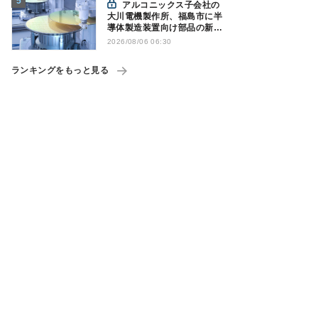
アルコニックス子会社の
大川電機製作所、福島市に半
導体製造装置向け部品の新工
場建設を決定
2026/08/06 06:30
ランキングをもっと見る