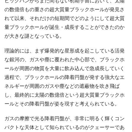
ビッグバンからまだ間もない初期宇宙において、太陽
の数億倍もの重さの超大質量ブラックホールが発見さ
れて以来、それだけの短期間でどのようにして超大質
量ブラックホールが誕生・成長することができたのか
が大きな謎となっている。
理論的には、まず爆発的な星形成を起こしている活発
な銀河の、ガスや塵に覆われた中心部で、ブラックホ
ールが周囲の物質を大量に飲み込んで急成長していく
過程で、ブラックホールの降着円盤が発する強大なエ
ネルギーが周囲のガスや塵などの遮蔽物を吹き飛ば
し、最終的に太陽の数億倍という超大質量ブラックホ
ールとその降着円盤が姿を現すと考えられている。
ガスの摩擦で光る降着円盤が、非常に明るく輝くコン
パクトな天体として知られているのがクェーサーであ