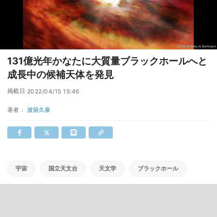
131億光年かなたに大質量ブラックホールへと
成長中の候補天体を発見
掲載日
2022/04/15 15:46
著者：
波留久泉
宇宙
国立天文台
天文学
ブラックホール