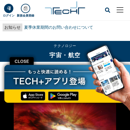
ログイン
新規会員登録
お知らせ
夏季休業期間のお問い合わせについて
テクノロジー
宇宙・航空
CLOSE
TECH+
テクノロジー
宇宙・航空
131億光年かなたに大質量ブラックホールへと成長中の候補天体を発見