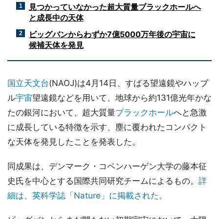
見つかっていなかった超大質量ブラックホールへ
1
と成長中の天体
ビッグバンからわずか7億5000万年後の宇宙に
2
候補天体を発見
国立天文台
(NAOJ)は4月14日、すばる望遠鏡やハッブ
ル
宇宙
望遠鏡などを用いて、地球から約131億光年かな
たの銀河において、超大質量
ブラックホール
へと急激
に成長している特徴を示す、塵に覆われたコンパクト
な天体を発見したことを発表した。
同成果は、デンマーク・コペンハーゲン大学の藤本征
史氏を中心とする国際共同研究チームによるもの。
詳
細は、英科学誌「Nature」に掲載された。