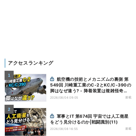
アクセスランキング
航空機の技術とメカニズムの裏側 第
549回 川崎重工業のC-2とKC/C-390の
脚はなぜ違う? - 降着装置は複雑怪奇
(5)|軍用輸送機(10)
連載
2026/08/04 09:05
軍事とIT 第674回 宇宙では人工衛星
をどう見分けるのか|戦闘識別(11)
連載
2026/08/08 16:55