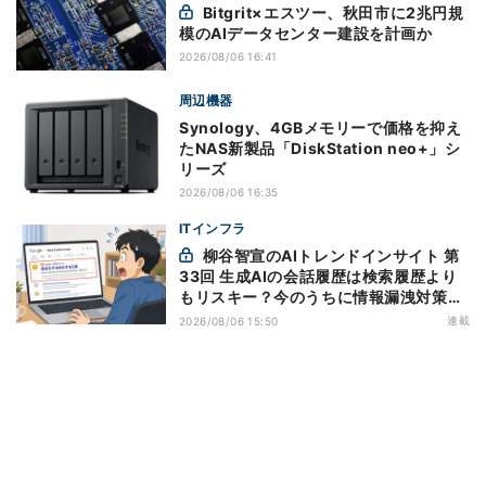
Bitgrit×エスツー、秋田市に2兆円規
模のAIデータセンター建設を計画か
2026/08/06 16:41
周辺機器
Synology、4GBメモリーで価格を抑え
たNAS新製品「DiskStation neo+」シ
リーズ
2026/08/06 16:35
ITインフラ
柳谷智宣のAIトレンドインサイト 第
33回 生成AIの会話履歴は検索履歴より
もリスキー？今のうちに情報漏洩対策を
万全にしておこう
連載
2026/08/06 15:50