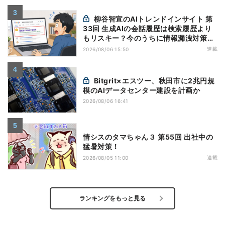
柳谷智宣のAIトレンドインサイト 第
33回 生成AIの会話履歴は検索履歴より
もリスキー？今のうちに情報漏洩対策を
万全にしておこう
連載
2026/08/06 15:50
Bitgrit×エスツー、秋田市に2兆円規
模のAIデータセンター建設を計画か
2026/08/06 16:41
情シスのタマちゃん３ 第55回 出社中の
猛暑対策！
連載
2026/08/05 11:00
ランキングをもっと見る