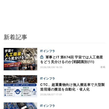
新着記事
ITインフラ
軍事とIT 第674回 宇宙では人工衛星
をどう見分けるのか|戦闘識別(11)
連載
2026/08/08 16:55
ITインフラ
CTC、超重量物向け無人搬送車で大型製
造現場の搬送を自動化・省人化
2026/08/07 17:01
ITインフラ