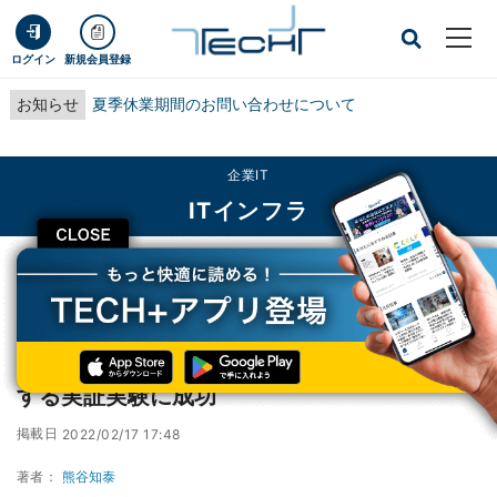
ログイン
新規会員登録
お知らせ
夏季休業期間のお問い合わせについて
企業IT
ITインフラ
CLOSE
TECH+
企業IT
ITインフラ
KDDIら、分散型電源のリアルタイム制御に関する実証実験に成功
KDDIら、分散型電源のリアルタイム制御に関
する実証実験に成功
掲載日
2022/02/17 17:48
著者：
熊谷知泰