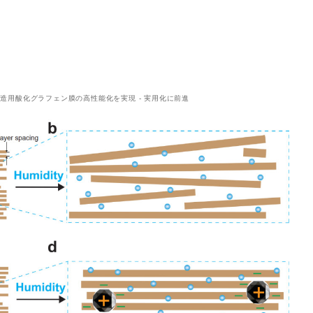
造用酸化グラフェン膜の高性能化を実現 - 実用化に前進