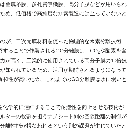
は金属系膜、多孔質無機膜、高分子膜などが用いられ
ため、低価格で高純度な水素製造には至っていないと
のが、二次元膜材料を使った物理的な水素分離技術
縮することで作製されるGO分離膜は、CO
や酸素を含
2
力が高く、工業的に使用されている高分子膜の10倍ほ
が知られているため、活用が期待されるようになって
親和性が高いため、これまでのGO分離膜は水に弱いと
を化学的に連結することで耐湿性を向上させる技術が
ルターの役割を担うナノシート間の空隙距離の制御が
分離性能が損なわれるという別の課題が生じていたと