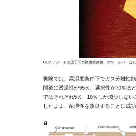
GOナノシートの原子間力顕微鏡画像。スケールバーは2μm。
実験では、高湿度条件下でガス分離性能
間後に透過性が55％、選択性が70％ほ
ではそれぞれ5％、10％しか減少しな
したまま、耐湿性を改良することに成功