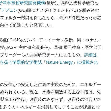
子科学技術研究開発機構
(量研)、高輝度光科学研究セ
グラフェン
(GO)膜にナノダイヤモンド(ND)を組み込む
フィルター機能を保ちながら、最大の課題だった耐湿
向けて前進したと発表した。
点(iCeMS)のシバニア・イーサン教授、同・べナム・
JASRI 主幹研究員兼任)、量研 量子生命・医学部門
プリーダーらの共同研究チームによるもの。
詳細は、
扱う学際的な学術誌「Nature Energy」に掲載され
の安価かつ安定した供給の実現のために、エネルギー
められている。現在、水素を製造する主な手段は、化
製造工程では、改質時のみならず、改質後の混合ガス
にも多くのエネルギーを消費してしまうことが課題とな