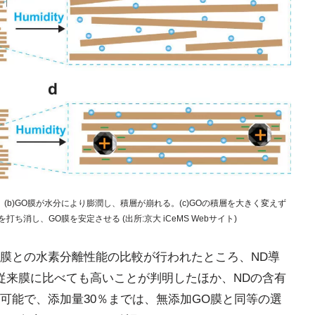
。(b)GO膜が水分により膨潤し、積層が崩れる。(c)GOの積層を大きく変えず
打ち消し、GO膜を安定させる (出所:京大 iCeMS Webサイト)
膜との水素分離性能の比較が行われたところ、ND導
従来膜に比べても高いことが判明したほか、NDの含有
可能で、添加量30％までは、無添加GO膜と同等の選