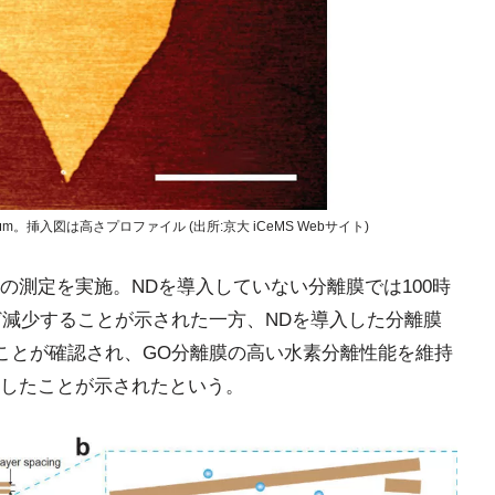
挿入図は高さプロファイル (出所:京大 iCeMS Webサイト)
の測定を実施。NDを導入していない分離膜では100時
ど減少することが示された一方、NDを導入した分離膜
いことが確認され、GO分離膜の高い水素分離性能を維持
したことが示されたという。