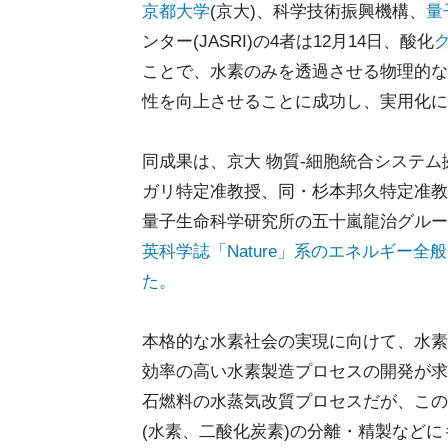
京都大学
(京大)、科学技術振興機構、
量
ンター(JASRI)の4者は12月14日、酸化
ことで、水素のみを透過させる物理的な
性を向上させることに成功し、実用化に
同成果は、京大 物質-細胞統合システム拠
ガリ特定准教授、同・杉本邦久特定准教授(
量子生命科学研究所の五十嵐龍治グルー
英科学誌「Nature」系のエネルギー全般を
た。
本格的な水素社会の実現に向けて、水素
効率の高い水素製造プロセスの開発が求
石燃料の水蒸気改質プロセスだが、この
(水素、二酸化炭素)の分離・精製など