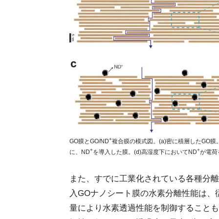
+
GO膜とGO/ND
複合膜の模式図。(a)密に積層したGO膜
+
+
に、ND
を導入した膜。(d)高湿度下においてND
が電荷を
また、すでに工業化されている各種分離
入GOナノシート膜の水素分離性能は、
量により水素透過性能を制御することも