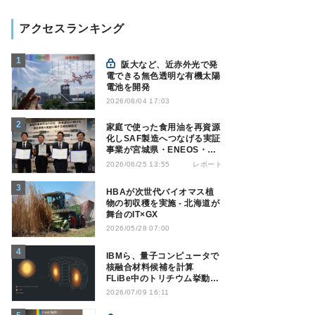
アクセスランキング
阪大など、近赤外光で発
電できる無色透明な有機太陽
電池を開発
2026/08/04 17:03
家庭で使った食用油を再資源
化しSAF製造へつなげる実証
事業が宮城県・ENEOS・三
井住友銀行・吉川油脂の連携
レポート
2026/06/25 13:55
でスタート
HBAが次世代バイオマス植
物の初収穫を実施 - 北海道が
舞台のIT×GX
2026/05/28 07:00
IBMら、量子コンピュータで
核融合材料候補を計算
FLiBe中のトリチウム挙動解
析へ
2026/07/09 16:11