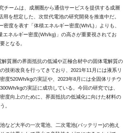
の共同研究チームは、成層圏から通信サービスを提供する成層
の活用を想定した、次世代電池の研究開発を推進中だ。
ー密度を表す「体積エネルギー密度(Wh/L)」よりも、
エネルギー密度(Wh/kg)」の高さが重要視されてお
要となる。
電解質層の界面抵抗の低減や正極合材中の固体電解質の
技術改良を行ってきており、2021年11月には液系リ
520Wh/kgの実証や、2023年8月には全固体リチウ
00Wh/kgの実証に成功している。今回の研究では、
密度向上のために、界面抵抗の低減化に向けた材料の
う。
池など大半の一次電池、二次電池(バッテリー)の抱え