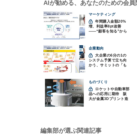
AIが勧める、あなたのための会員
マーケティング
年間購入金額20%
増、利益率8pt改善
——“顧客を知る”から
始まったファンケルの
通販変革と、次に見据
えるオムニチャネル
企業動向
大企業の6分の1の
システム予算で立ち向
かう、サミットの「も
みくちゃDX」
ものづくり
ロケットや自動車部
品への応用に期待 阪
大が金属3Dプリント造
形技術を高速化
編集部が選ぶ関連記事