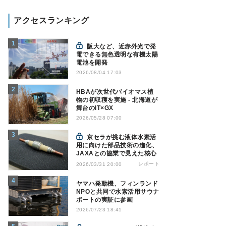
アクセスランキング
阪大など、近赤外光で発
電できる無色透明な有機太陽
電池を開発
2026/08/04 17:03
HBAが次世代バイオマス植
物の初収穫を実施 - 北海道が
舞台のIT×GX
2026/05/28 07:00
京セラが挑む液体水素活
用に向けた部品技術の進化、
JAXAとの協業で見えた核心
レポート
2026/03/31 20:00
ヤマハ発動機、フィンランド
NPOと共同で水素活用サウナ
ボートの実証に参画
2026/07/23 18:41