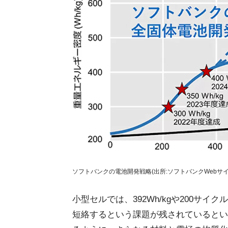
ソフトバンクの電池開発戦略(出所:ソフトバンクWebサイ
小型セルでは、392Wh/kgや200サ
短絡するという課題が残されているとい