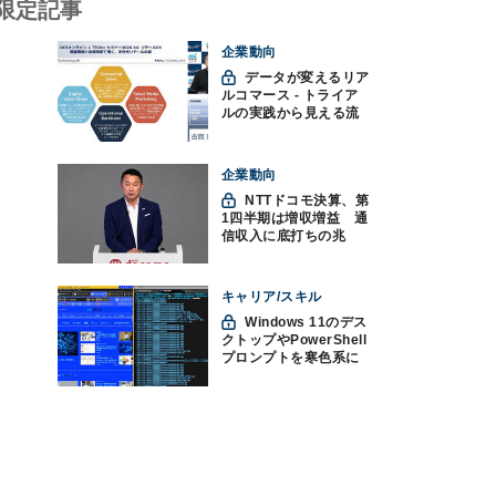
限定記事
企業動向
データが変えるリア
ルコマース - トライア
ルの実践から見える流
通変革の未来
企業動向
NTTドコモ決算、第
1四半期は増収増益 通
信収入に底打ちの兆
し、金融・AIを強化
キャリア/スキル
Windows 11のデス
クトップやPowerShell
プロンプトを寒色系に
して"涼"を取る