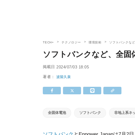
TECH+
テクノロジー
環境技術
ソフトバンクな
ソフトバンクなど、全固
掲載日
2024/07/03 18:05
著者：
波留久泉
全固体電池
ソフトバンク
非地上系ネ
ソフトバンク
とEnpower Japanは7月2