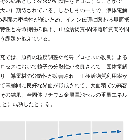
その結果として発火の危険性をゼロにすることがで
大いに期待されている。しかしその一方で、液体電解
の界面の密着性が低いため、イオン伝導に関わる界面抵
特性と寿命特性の低下、正極活物質-固体電解質間や固
う課題を抱えている。
究では、原料の粒度調整や粉砕プロセスの改良による
ロセスにおいて粒子の分散性が改良されて、固体電解
り、導電材の分散性が改善され、正極活物質利用率が
て電極間に良好な界面が形成されて、大面積での高容
その結果、全固体リチウム金属電池セルの重量エネル
ることに成功したとする。