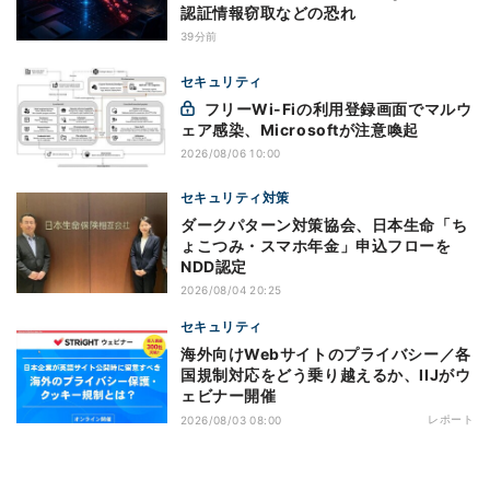
認証情報窃取などの恐れ
39分前
セキュリティ
フリーWi-Fiの利用登録画面でマルウ
ェア感染、Microsoftが注意喚起
2026/08/06 10:00
セキュリティ対策
ダークパターン対策協会、日本生命「ち
ょこつみ・スマホ年金」申込フローを
NDD認定
2026/08/04 20:25
セキュリティ
海外向けWebサイトのプライバシー／各
国規制対応をどう乗り越えるか、IIJがウ
ェビナー開催
レポート
2026/08/03 08:00