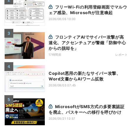
フリーWi-Fiの利用登録画面でマルウ
ェア感染、Microsoftが注意喚起
2026/08/06 10:00
フロンティアAIでサイバー攻撃が高
速化、アクセンチュアが警鐘「防御中心
からの脱却を」
17時間前
レポート
Copilot悪用の新たなサイバー攻撃、
Word文書からAIワーム拡散
2026/08/03 07:45
MicrosoftがSMS方式の多要素認証
を廃止、パスキーへの移行を呼びかけ
2026/05/21 12:57