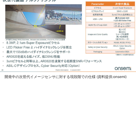
開発中の次世代イメージセンサに対する現段階での仕様 (資料提供:onsemi)