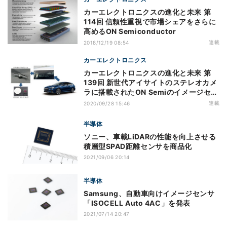
カーエレクトロニクスの進化と未来 第
114回 信頼性重視で市場シェアをさらに
高めるON Semiconductor
連載
2018/12/19 08:54
カーエレクトロニクス
カーエレクトロニクスの進化と未来 第
139回 新世代アイサイトのステレオカメ
ラに搭載されたON Semiのイメージセン
サ
連載
2020/09/28 15:46
半導体
ソニー、車載LiDARの性能を向上させる
積層型SPAD距離センサを商品化
2021/09/06 20:14
半導体
Samsung、自動車向けイメージセンサ
「ISOCELL Auto 4AC」を発表
2021/07/14 20:47