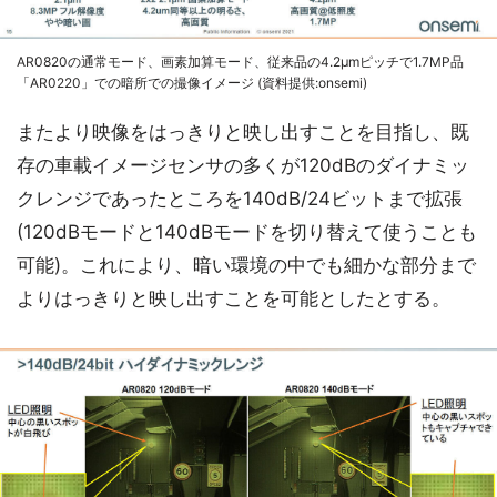
AR0820の通常モード、画素加算モード、従来品の4.2μmピッチで1.7MP品
「AR0220」での暗所での撮像イメージ (資料提供:onsemi)
またより映像をはっきりと映し出すことを目指し、既
存の車載イメージセンサの多くが120dBのダイナミッ
クレンジであったところを140dB/24ビットまで拡張
(120dBモードと140dBモードを切り替えて使うことも
可能)。これにより、暗い環境の中でも細かな部分まで
よりはっきりと映し出すことを可能としたとする。