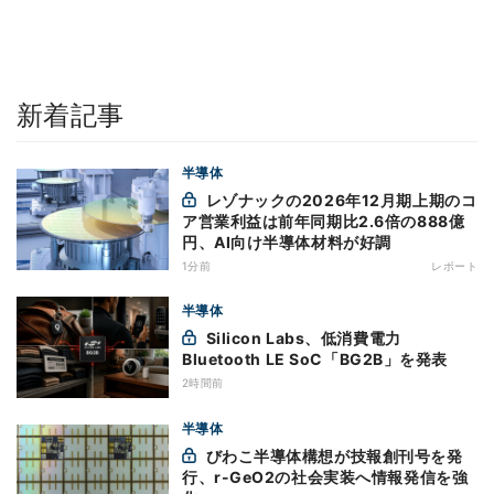
新着記事
半導体
レゾナックの2026年12月期上期のコ
ア営業利益は前年同期比2.6倍の888億
円、AI向け半導体材料が好調
1分前
レポート
半導体
Silicon Labs、低消費電力
Bluetooth LE SoC「BG2B」を発表
2時間前
半導体
びわこ半導体構想が技報創刊号を発
行、r-GeO2の社会実装へ情報発信を強