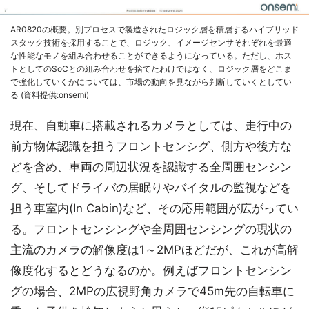
AR0820の概要。別プロセスで製造されたロジック層を積層するハイブリッド
スタック技術を採用することで、ロジック、イメージセンサそれぞれを最適
な性能なモノを組み合わせることができるようになっている。ただし、ホス
トとしてのSoCとの組み合わせを捨てたわけではなく、ロジック層をどこま
で強化していくかについては、市場の動向を見ながら判断していくとしてい
る (資料提供:onsemi)
現在、自動車に搭載されるカメラとしては、走行中の
前方物体認識を担うフロントセンシグ、側方や後方な
どを含め、車両の周辺状況を認識する全周囲センシン
グ、そしてドライバの居眠りやバイタルの監視などを
担う車室内(In Cabin)など、その応用範囲が広がってい
る。フロントセンシングや全周囲センシングの現状の
主流のカメラの解像度は1～2MPほどだが、これが高解
像度化するとどうなるのか。例えばフロントセンシン
グの場合、2MPの広視野角カメラで45m先の自転車に