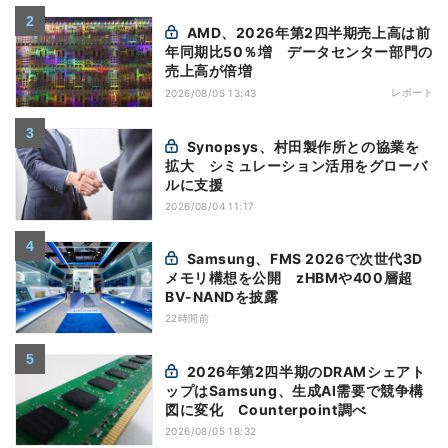
AMD、2026年第2四半期売上高は前
年同期比50％増 データセンター部門の
売上高が倍増
レポート
2026/08/05 13:43
Synopsys、村田製作所との協業を
拡大 シミュレーション活用をグローバ
ルに支援
2026/08/04 11:17
Samsung、FMS 2026で次世代3D
メモリ構想を公開 zHBMや400層超
BV-NANDを披露
22時間前
2026年第2四半期のDRAMシェアト
ップはSamsung、生成AI需要で競争構
図に変化 Counterpoint調べ
2026/08/05 18:32