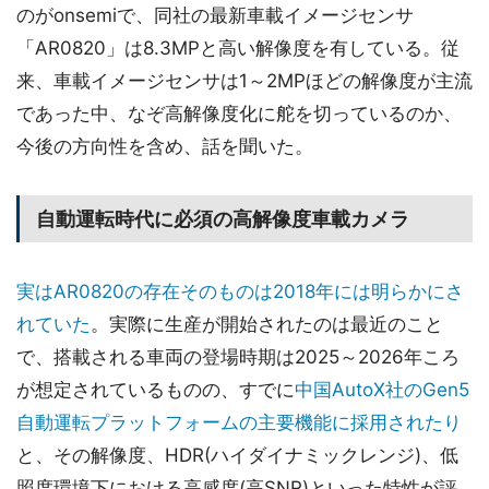
のがonsemiで、同社の最新車載イメージセンサ
「AR0820」は8.3MPと高い解像度を有している。従
来、車載イメージセンサは1～2MPほどの解像度が主流
であった中、なぞ高解像度化に舵を切っているのか、
今後の方向性を含め、話を聞いた。
自動運転時代に必須の高解像度車載カメラ
実はAR0820の存在そのものは2018年には明らかにさ
れていた
。実際に生産が開始されたのは最近のこと
で、搭載される車両の登場時期は2025～2026年ころ
が想定されているものの、すでに
中国AutoX社のGen5
自動運転プラットフォームの主要機能に採用されたり
と、その解像度、HDR(ハイダイナミックレンジ)、低
照度環境下における高感度(高SNR)といった特性が評