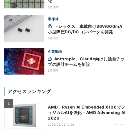
化
3時間前
半導体
トレックス、車載向け36V/600mA
小型降圧DC/DCコンバータを開発
4時間前
企業動向
Anthropic、Claude向けに独自チッ
プの設計チームを新設
5時間前
アクセスランキング
AMD、Ryzen AI Embedded X100でフ
ィジカルAIを強化 - AMD Advancing AI
2026
レポート
2026/08/05 12:16