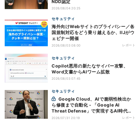
NDD認定
2026/08/04 20:25
セキュリティ
海外向けWebサイトのプライバシー／各
国規制対応をどう乗り越えるか、IIJがウ
ェビナー開催
レポート
2026/08/03 08:00
セキュリティ
Copilot悪用の新たなサイバー攻撃、
Word文書からAIワーム拡散
2026/08/03 07:45
セキュリティ
Google Cloud、AIで脆弱性検出か
ら修復まで自動化 - 「Google AI
Threat Defense」で実現するAI時代の
防御戦略
レポート
2026/07/31 20:19