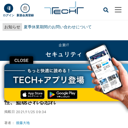
ログイン
新規会員登録
お知らせ
夏季休業期間のお問い合わせについて
企業IT
セキュリティ
CLOSE
TECH+
企業IT
セキュリティ
スマートフォンの37%に音声チップの脆弱性、盗聴される恐れ
スマートフォンの37%に音声チップの脆弱
性、盗聴される恐れ
掲載日
2021/11/25 09:34
著者：
後藤大地