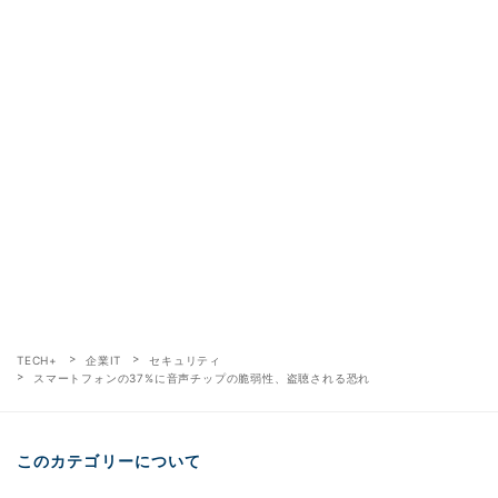
TECH+
企業IT
セキュリティ
スマートフォンの37%に音声チップの脆弱性、盗聴される恐れ
このカテゴリーについて