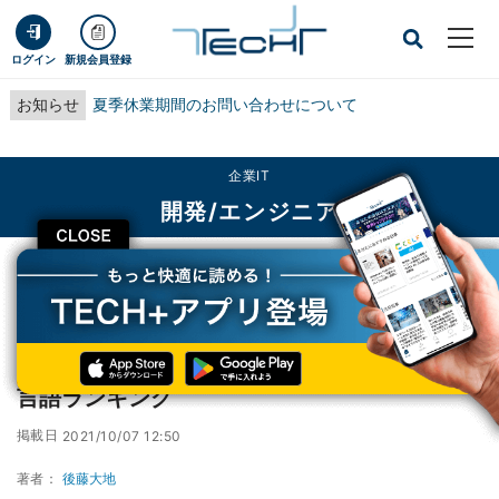
ログイン
新規会員登録
お知らせ
夏季休業期間のお問い合わせについて
企業IT
開発/エンジニア
CLOSE
TECH+
企業IT
開発/エンジニア
Pythonが第1位、10月TIOBEプログラミング言語ランキング
Pythonが第1位、10月TIOBEプログラミング
言語ランキング
掲載日
2021/10/07 12:50
著者：
後藤大地