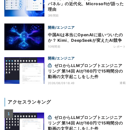
パネル」の近代化、Microsoftが語った
理由
3時間前
開発/エンジニア
中国AIは本当にOpenAIに追いついたの
か？ Kimi、DeepSeekが変えたAI競争
10時間前
レポート
開発/エンジニア
ゼロからLLMプロンプトエンジニア
リング 第14回 AIが160円で15時間分の
動画の文字起こしをした件
連載
2026/08/09 18:49
アクセスランキング
ゼロからLLMプロンプトエンジニア
リング 第14回 AIが160円で15時間分の
動画の文字起こしをした件