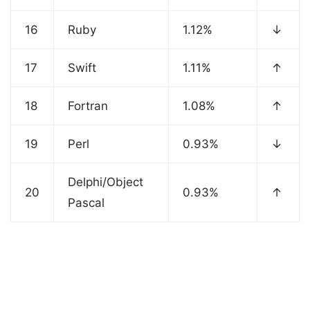
16
Ruby
1.12%
↓
17
Swift
1.11%
↑
18
Fortran
1.08%
↑
19
Perl
0.93%
↓
Delphi/Object
20
0.93%
↑
Pascal