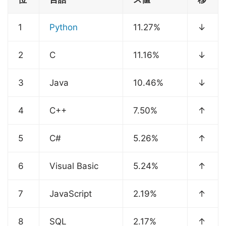
1
Python
11.27%
↓
2
C
11.16%
↓
3
Java
10.46%
↓
4
C++
7.50%
↑
5
C#
5.26%
↑
6
Visual Basic
5.24%
↑
7
JavaScript
2.19%
↑
8
SQL
2.17%
↑