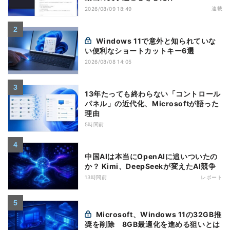
連載
2026/08/09 18:49
Windows 11で意外と知られていな
い便利なショートカットキー6選
2026/08/08 14:05
13年たっても終わらない「コントロール
パネル」の近代化、Microsoftが語った
理由
5時間前
中国AIは本当にOpenAIに追いついたの
か？ Kimi、DeepSeekが変えたAI競争
13時間前
レポート
Microsoft、Windows 11の32GB推
奨を削除 8GB最適化を進める狙いとは