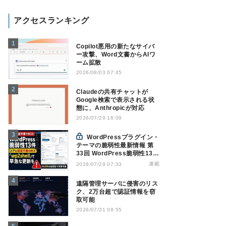
アクセスランキング
Copilot悪用の新たなサイバ
ー攻撃、Word文書からAIワ
ーム拡散
2026/08/03 07:45
Claudeの共有チャットが
Google検索で表示される状
態に、Anthropicが対応
2026/07/29 16:09
WordPressプラグイン・
テーマの脆弱性最新情報 第
33回 WordPress脆弱性13
件、コアに認証不要RCE
連載
2026/07/29 07:33
「wp2shell」で早急な更新
を【7月16日～7月22日】
遠隔管理サーバに侵害のリス
ク、2万台超で認証情報を窃
取可能
2026/07/31 08:55