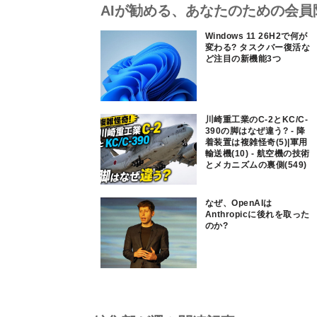
AIが勧める、あなたのための会員
Windows 11 26H2で何が
変わる? タスクバー復活な
ど注目の新機能3つ
川崎重工業のC-2とKC/C-
390の脚はなぜ違う? - 降
着装置は複雑怪奇(5)|軍用
輸送機(10) - 航空機の技術
とメカニズムの裏側(549)
なぜ、OpenAIは
Anthropicに後れを取った
のか?