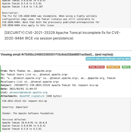
[SECURITY] CVE-2021-25329 Apache Tomcat Incomplete fix for CVE-
2020-9484 (RCE via session persistence)