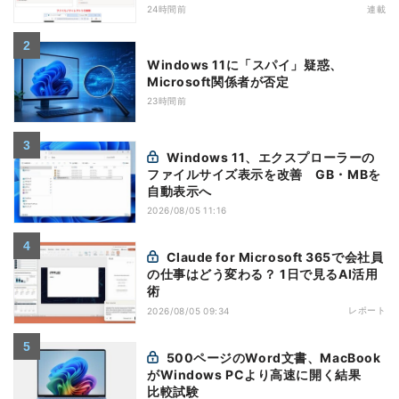
Systemを活用する
24時間前
連載
Windows 11に「スパイ」疑惑、
Microsoft関係者が否定
23時間前
Windows 11、エクスプローラーの
ファイルサイズ表示を改善 GB・MBを
自動表示へ
2026/08/05 11:16
Claude for Microsoft 365で会社員
の仕事はどう変わる？ 1日で見るAI活用
術
レポート
2026/08/05 09:34
500ページのWord文書、MacBook
がWindows PCより高速に開く結果
比較試験