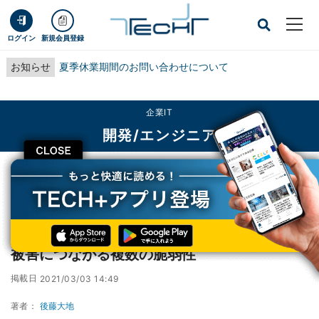
ログイン
新規会員登録
お知らせ
夏季休業期間のお問い合わせについて
企業IT
開発/エンジニア
CLOSE
TECH+
企業IT
開発/エンジニア
Apache Tomcatにリモートコード実行などの被害につながる複数の脆弱性
Apache Tomcatにリモートコード実行などの
被害につながる複数の脆弱性
掲載日
2021/03/03 14:49
著者：
後藤大地