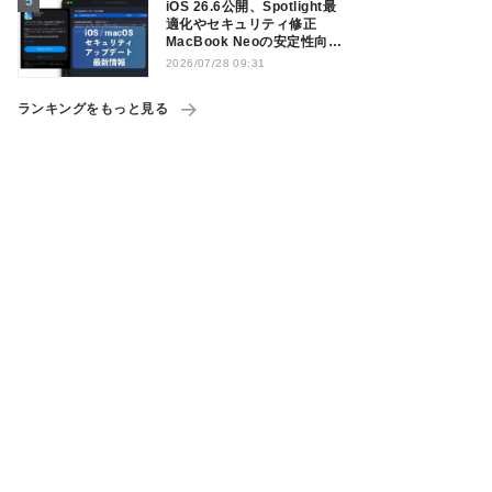
iOS 26.6公開、Spotlight最
適化やセキュリティ修正
MacBook Neoの安定性向上
も
2026/07/28 09:31
ランキングをもっと見る