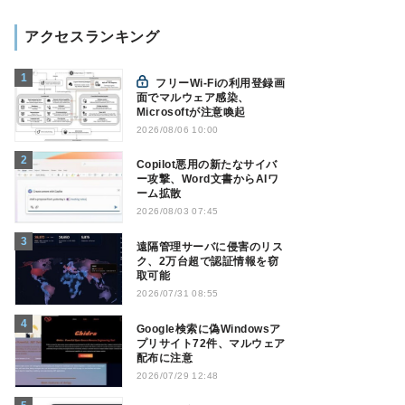
アクセスランキング
フリーWi-Fiの利用登録画
面でマルウェア感染、
Microsoftが注意喚起
2026/08/06 10:00
Copilot悪用の新たなサイバ
ー攻撃、Word文書からAIワ
ーム拡散
2026/08/03 07:45
遠隔管理サーバに侵害のリス
ク、2万台超で認証情報を窃
取可能
2026/07/31 08:55
Google検索に偽Windowsア
プリサイト72件、マルウェア
配布に注意
2026/07/29 12:48