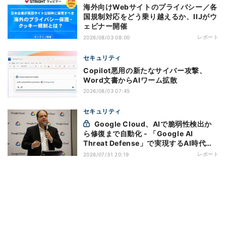
海外向けWebサイトのプライバシー／各
国規制対応をどう乗り越えるか、IIJがウ
ェビナー開催
レポート
2026/08/03 08:00
セキュリティ
Copilot悪用の新たなサイバー攻撃、
Word文書からAIワーム拡散
2026/08/03 07:45
セキュリティ
Google Cloud、AIで脆弱性検出か
ら修復まで自動化 - 「Google AI
Threat Defense」で実現するAI時代の
防御戦略
レポート
2026/07/31 20:19