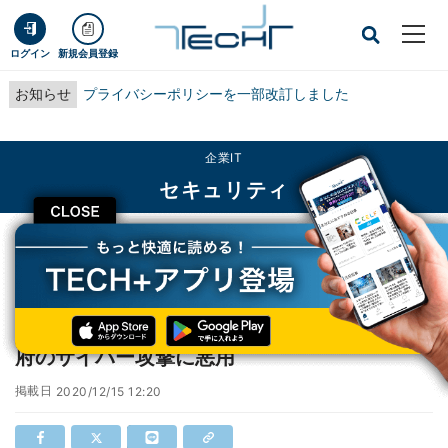
ログイン
新規会員登録
お知らせ
プライバシーポリシーを一部改訂しました
企業IT
セキュリティ
CLOSE
TECH+
企業IT
セキュリティ
SolarWinds Orion Platformの更新を、米政府のサイバー攻撃に悪用
SolarWinds Orion Platformの更新を、米政
府のサイバー攻撃に悪用
掲載日
2020/12/15 12:20