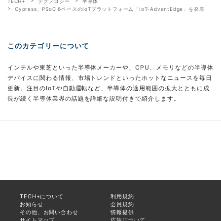
TECH+
テクノロジー
半導体
Cypress、PSoC 6ベースのIoTプラットフォーム「IoT-AdvantEdge」を発表
このカテゴリーについて
インテルや東芝といった半導体メーカーや、CPU、メモリなどの半導体
デバイスに関わる情報、市場トレンドといったホットなニュースを毎日
更新。注目のIoTや自動運転など、半導体の適用範囲の拡大とともに成
長が続く半導体業界の話題を詳細な説明付きで紹介します。
TECH+について
利用規約
お知らせ
会員規約
その他、お問い合わせ
情報提供
サイトマップ
広告について