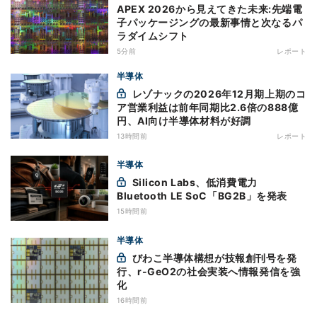
APEX 2026から見えてきた未来:先端電
子パッケージングの最新事情と次なるパ
ラダイムシフト
5分前
レポート
半導体
レゾナックの2026年12月期上期のコ
ア営業利益は前年同期比2.6倍の888億
円、AI向け半導体材料が好調
13時間前
レポート
半導体
Silicon Labs、低消費電力
Bluetooth LE SoC「BG2B」を発表
15時間前
半導体
びわこ半導体構想が技報創刊号を発
行、r-GeO2の社会実装へ情報発信を強
化
16時間前