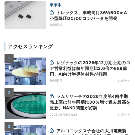
半導体
トレックス、車載向け36V/600mA
小型降圧DC/DCコンバータを開発
16時間前
アクセスランキング
レゾナックの2026年12月期上期のコ
ア営業利益は前年同期比2.6倍の888億
円、AI向け半導体材料が好調
19時間前
レポート
ラムリサーチの2026年度第4四半期
売上高は前年同期比30％増で過去最高を
更新、NAND関連が好調
レポート
2026/08/06 11:24
アルコニックス子会社の大川電機製