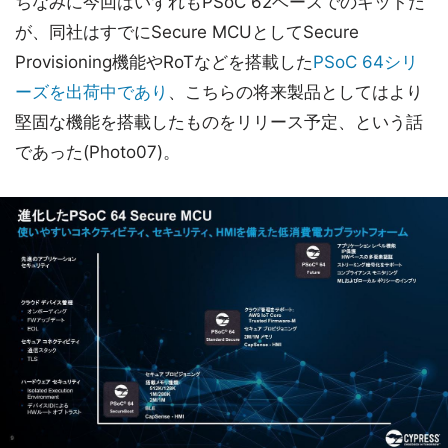
ちなみに今回はいずれもPSoC 62ベースでのキットだ
が、同社はすでにSecure MCUとしてSecure
Provisioning機能やRoTなどを搭載した
PSoC 64シリ
ーズを出荷中であり
、こちらの将来製品としてはより
堅固な機能を搭載したものをリリース予定、という話
であった(Photo07)。