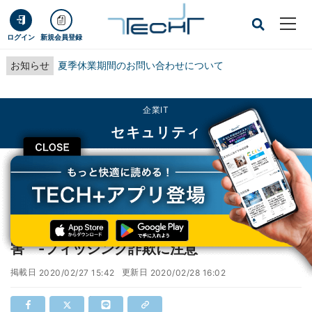
ログイン
新規会員登録
お知らせ
夏季休業期間のお問い合わせについて
企業IT
セキュリティ
CLOSE
TECH+
企業IT
セキュリティ
LINE、4000超アカウントに不正ログイン被害 -フィッシング詐欺に注意
LINE、4000超アカウントに不正ログイン被
害 -フィッシング詐欺に注意
掲載日
更新日
2020/02/27 15:42
2020/02/28 16:02