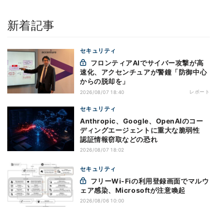
新着記事
セキュリティ
フロンティアAIでサイバー攻撃が高
速化、アクセンチュアが警鐘「防御中心
からの脱却を」
レポート
2026/08/07 18:40
セキュリティ
Anthropic、Google、OpenAIのコー
ディングエージェントに重大な脆弱性
認証情報窃取などの恐れ
2026/08/07 18:02
セキュリティ
フリーWi-Fiの利用登録画面でマルウ
ェア感染、Microsoftが注意喚起
2026/08/06 10:00