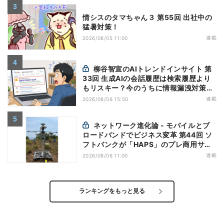
情シスのタマちゃん３ 第55回 出社中の
猛暑対策！
連載
2026/08/05 11:00
柳谷智宣のAIトレンドインサイト 第
33回 生成AIの会話履歴は検索履歴より
もリスキー？今のうちに情報漏洩対策を
万全にしておこう
連載
2026/08/06 15:50
ネットワーク進化論 - モバイルとブ
ロードバンドでビジネス変革 第44回 ソ
フトバンクが「HAPS」のプレ商用サー
ビス開始を表明、本格的な商用展開のめ
連載
2026/08/06 11:00
どは
ランキングをもっと見る