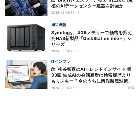
模のAIデータセンター建設を計画か
2026/08/06 16:41
周辺機器
Synology、4GBメモリーで価格を抑え
たNAS新製品「DiskStation neo+」シ
リーズ
2026/08/06 16:35
ITインフラ
柳谷智宣のAIトレンドインサイト 第
33回 生成AIの会話履歴は検索履歴より
もリスキー？今のうちに情報漏洩対策を
万全にしておこう
連載
2026/08/06 15:50