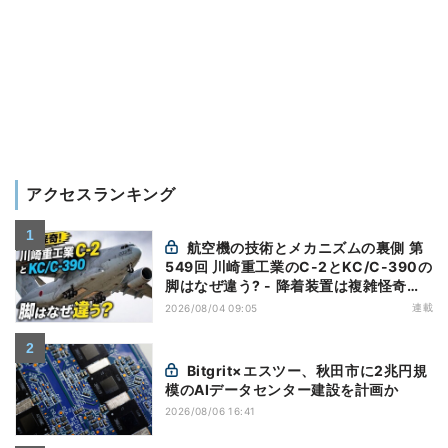
アクセスランキング
航空機の技術とメカニズムの裏側 第
549回 川崎重工業のC-2とKC/C-390の
脚はなぜ違う? - 降着装置は複雑怪奇
(5)|軍用輸送機(10)
連載
2026/08/04 09:05
Bitgrit×エスツー、秋田市に2兆円規
模のAIデータセンター建設を計画か
2026/08/06 16:41