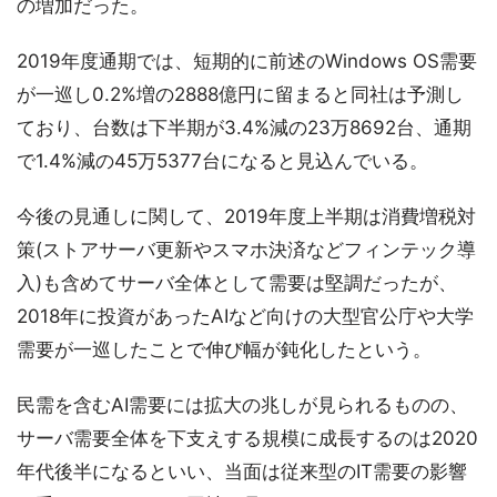
の増加だった。
2019年度通期では、短期的に前述のWindows OS需要
が一巡し0.2%増の2888億円に留まると同社は予測し
ており、台数は下半期が3.4%減の23万8692台、通期
で1.4%減の45万5377台になると見込んでいる。
今後の見通しに関して、2019年度上半期は消費増税対
策(ストアサーバ更新やスマホ決済などフィンテック導
入)も含めてサーバ全体として需要は堅調だったが、
2018年に投資があったAIなど向けの大型官公庁や大学
需要が一巡したことで伸び幅が鈍化したという。
民需を含むAI需要には拡大の兆しが見られるものの、
サーバ需要全体を下支えする規模に成長するのは2020
年代後半になるといい、当面は従来型のIT需要の影響