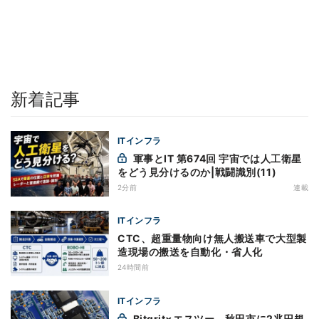
新着記事
ITインフラ
軍事とIT 第674回 宇宙では人工衛星
をどう見分けるのか|戦闘識別(11)
2分前
連載
ITインフラ
CTC、超重量物向け無人搬送車で大型製
造現場の搬送を自動化・省人化
24時間前
ITインフラ
Bitgrit×エスツー、秋田市に2兆円規