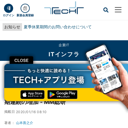
ログイン
新規会員登録
お知らせ
夏季休業期間のお問い合わせについて
企業IT
ITインフラ
CLOSE
TECH+
企業IT
ITインフラ
国内PCサーバ市場、台数は3半期・金額は5半期連続の増加 - MM総研
国内PCサーバ市場、台数は3半期・金額は5半
期連続の増加 - MM総研
掲載日
2020/01/16 08:10
著者：
山本善之介