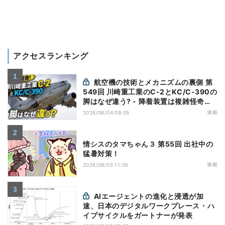
アクセスランキング
航空機の技術とメカニズムの裏側 第
549回 川崎重工業のC-2とKC/C-390の
脚はなぜ違う? - 降着装置は複雑怪奇
(5)|軍用輸送機(10)
連載
2026/08/04 09:05
情シスのタマちゃん３ 第55回 出社中の
猛暑対策！
連載
2026/08/05 11:00
AIエージェントの進化と浸透が加
速、日本のデジタルワークプレース・ハ
イプサイクルをガートナーが発表