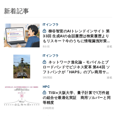
新着記事
ITインフラ
柳谷智宣のAIトレンドインサイト 第
33回 生成AIの会話履歴は検索履歴より
もリスキー？今のうちに情報漏洩対策を
万全にしておこう
8分前
連載
ITインフラ
ネットワーク進化論 - モバイルとブ
ロードバンドでビジネス変革 第44回 ソ
フトバンクが「HAPS」のプレ商用サー
ビス開始を表明、本格的な商用展開のめ
5時間前
連載
どは
HPC
TISI×大阪大学、量子計算で1万件超
の組合せ最適化実証 商用ソルバーと同
等精度
23時間前