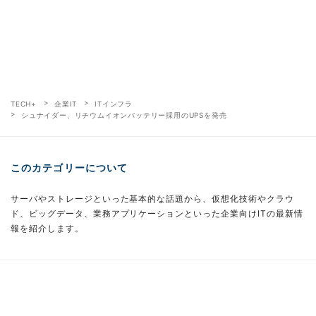
TECH+
企業IT
ITインフラ
シュナイダー、リチウムイオンバッテリー採用のUPSを発売
このカテゴリーについて
サーバやストレージといった基本的な話題から、仮想化技術やクラウ
ド、ビッグデータ、業務アプリケーションといった企業向けITの最新情
報を紹介します。