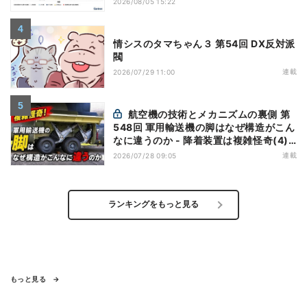
2026/08/05 15:22
情シスのタマちゃん３ 第54回 DX反対派
閥
連載
2026/07/29 11:00
航空機の技術とメカニズムの裏側 第
548回 軍用輸送機の脚はなぜ構造がこん
なに違うのか - 降着装置は複雑怪奇(4)|
軍用輸送機(9)
連載
2026/07/28 09:05
ランキングをもっと見る
もっと見る