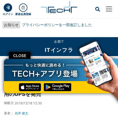
ログイン
新規会員登録
お知らせ
プライバシーポリシーを一部改訂しました
企業IT
ITインフラ
CLOSE
TECH+
企業IT
ITインフラ
シュナイダー、リチウムイオンバッテリー採用のUPSを発売
シュナイダー、リチウムイオンバッテリー採
用のUPSを発売
掲載日
2019/12/18 12:30
著者：
岩井 健太