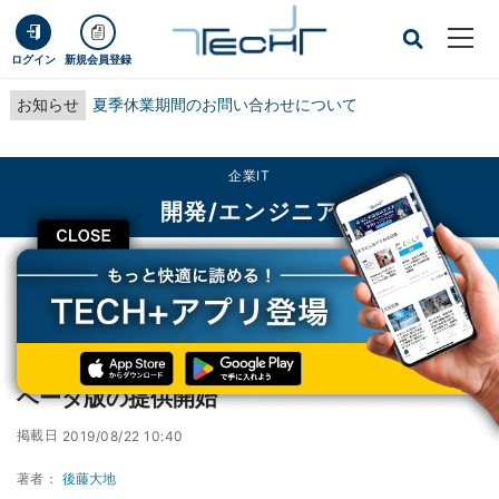
ログイン
新規会員登録
お知らせ
夏季休業期間のお問い合わせについて
企業IT
開発/エンジニア
CLOSE
TECH+
企業IT
開発/エンジニア
ChromiumベースのMicrosoft Edge、ついにベータ版の提供開始
ChromiumベースのMicrosoft Edge、ついに
ベータ版の提供開始
掲載日
2019/08/22 10:40
著者：
後藤大地