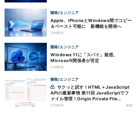
開発/エンジニア
Apple、iPhoneとWindows間でコピー
＆ペースト可能に 新機能を開発へ
18時間前
開発/エンジニア
Windows 11に「スパイ」疑惑、
Microsoft関係者が否定
21時間前
開発/エンジニア
サクッと試す！HTML＋JavaScript
APIの最新事情 第11回 JavaScriptでフ
ァイル管理！Origin Private File
Systemを活用する
21時間前
連載