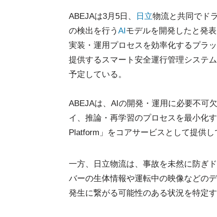
ABEJAは3月5日、
日立
物流と共同でド
の検出を行う
AI
モデルを開発したと発表
実装・運用プロセスを効率化するプラットフ
提供するスマート安全運行管理システム(
予定している。
ABEJAは、AIの開発・運用に必要不
イ、推論・再学習のプロセスを最小化するPaaS(P
Platform」をコアサービスとして提供
一方、日立物流は、事故を未然に防ぎド
バーの生体情報や運転中の映像などのデ
発生に繋がる可能性のある状況を特定す