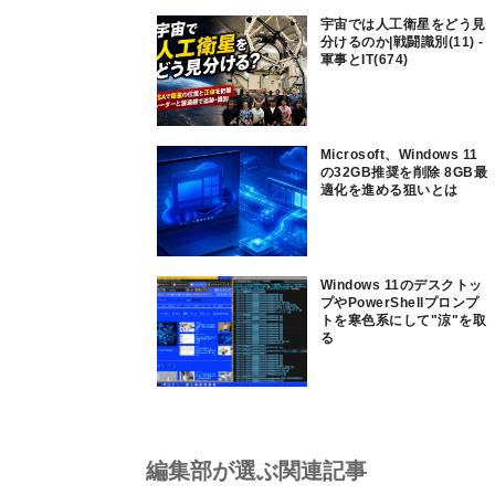
宇宙では人工衛星をどう見
分けるのか|戦闘識別(11) -
軍事とIT(674)
Microsoft、Windows 11
の32GB推奨を削除 8GB最
適化を進める狙いとは
Windows 11のデスクトッ
プやPowerShellプロンプ
トを寒色系にして"涼"を取
る
編集部が選ぶ関連記事