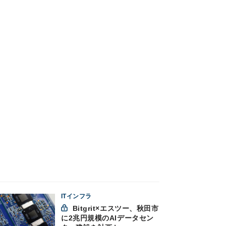
ITインフラ
Bitgrit×エスツー、秋田市
に2兆円規模のAIデータセン