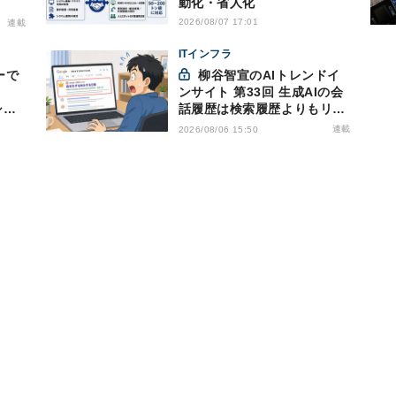
動化・省人化
2026/08/07 17:01
連載
ITインフラ
ーで
柳谷智宣のAIトレンドイ
ンサイト 第33回 生成AIの会
シリ
話履歴は検索履歴よりもリス
キー？今のうちに情報漏洩対
連載
2026/08/06 15:50
策を万全にしておこう