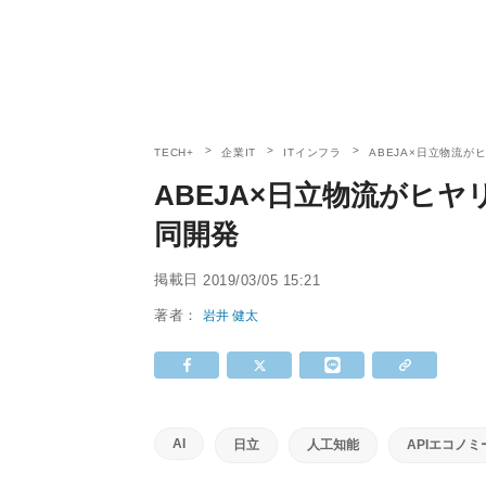
TECH+
企業IT
ITインフラ
ABEJA×日立物流
ABEJA×日立物流がヒ
同開発
掲載日
2019/03/05 15:21
著者：
岩井 健太
AI
日立
人工知能
APIエコノミ