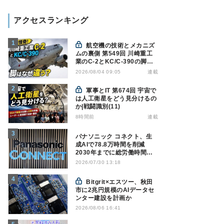
アクセスランキング
航空機の技術とメカニズ
ムの裏側 第549回 川崎重工
業のC-2とKC/C-390の脚は
なぜ違う? - 降着装置は複雑
連載
2026/08/04 09:05
怪奇(5)|軍用輸送機(10)
軍事とIT 第674回 宇宙で
は人工衛星をどう見分けるの
か|戦闘識別(11)
8時間前
連載
パナソニック コネクト、生
成AIで78.8万時間を削減
2030年までに総労働時間
10％削減へ
2026/07/30 13:18
Bitgrit×エスツー、秋田
市に2兆円規模のAIデータセ
ンター建設を計画か
2026/08/06 16:41