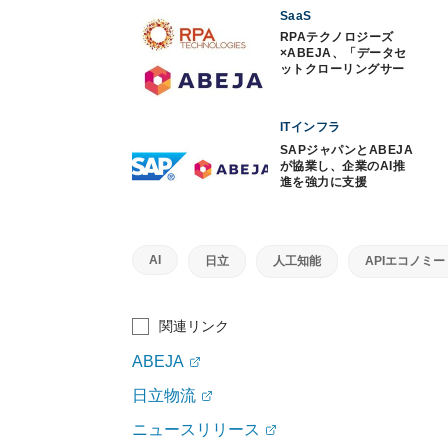
SaaS
RPAテクノロジーズ
×ABEJA、「データセ
ットクローリングサー
ビス」提供
ITインフラ
SAPジャパンとABEJA
が協業し、企業のAI推
進を強力に支援
AI
日立
人工知能
APIエコノミー
関連リンク
ABEJA
日立物流
ニュースリリース