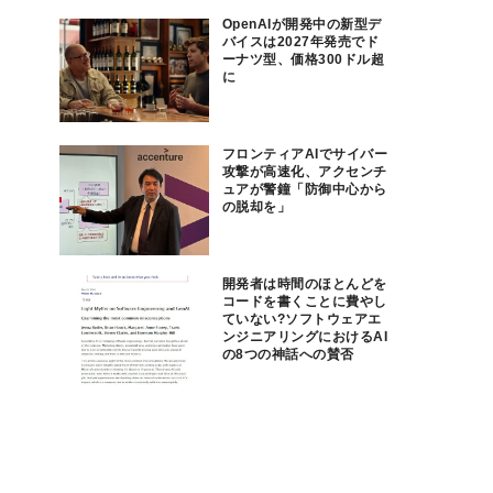
OpenAIが開発中の新型デ
バイスは2027年発売でド
ーナツ型、価格300ドル超
に
フロンティアAIでサイバー
攻撃が高速化、アクセンチ
ュアが警鐘「防御中心から
の脱却を」
開発者は時間のほとんどを
コードを書くことに費やし
ていない?ソフトウェアエ
ンジニアリングにおけるAI
の8つの神話への賛否