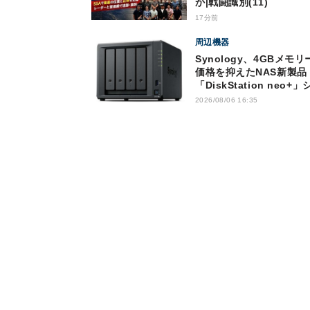
か|戦闘識別(11)
17分前
周辺機器
Synology、4GBメモリ
価格を抑えたNAS新製品
「DiskStation neo+」
ーズ
2026/08/06 16:35