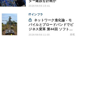
ター建設を計画か
2026/08/06 16:41
ITインフラ
ネットワーク進化論 - モ
バイルとブロードバンドでビ
ジネス変革 第44回 ソフトバ
ンクが「HAPS」のプレ商用
連載
2026/08/06 11:00
サービス開始を表明、本格的
な商用展開のめどは