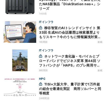
たNAS新製品「DiskStation neo+」シ
リーズ
14分前
ITインフラ
柳谷智宣のAIトレンドインサイト 第
33回 生成AIの会話履歴は検索履歴より
もリスキー？今のうちに情報漏洩対策を
万全にしておこう
1時間前
連載
ITインフラ
ネットワーク進化論 - モバイルとブ
ロードバンドでビジネス変革 第44回 ソ
フトバンクが「HAPS」のプレ商用サー
ビス開始を表明、本格的な商用展開のめ
6時間前
連載
どは
HPC
TISI×大阪大学、量子計算で1万件超
の組合せ最適化実証 商用ソルバーと同
等精度
24時間前