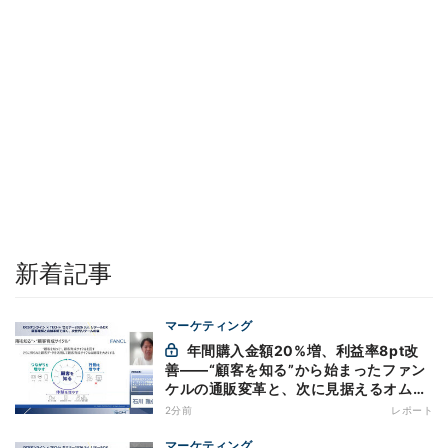
新着記事
マーケティング
年間購入金額20%増、利益率8pt改
善——“顧客を知る”から始まったファン
ケルの通販変革と、次に見据えるオムニ
チャネル
2分前
レポート
マーケティング