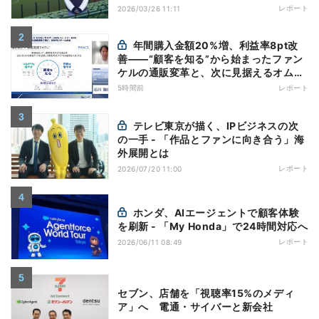
レポート
2026/03/26 11:11
年間購入金額20%増、利益率8pt改
善——“顧客を知る”から始まったファン
ケルの通販変革と、次に見据えるオムニ
チャネル
5時間前
レポート
テレビ東京が描く、IPビジネスの次
の一手 - 「作品とファンに向き合う」海
外展開とは
レポート
2026/07/20 11:00
ホンダ、AIエージェントで顧客体験
を刷新 - 「My Honda」で24時間対応へ
レポート
2026/06/11 08:49
セブン、店舗を「視聴率15%のメディ
ア」へ 電通・サイバーと新会社