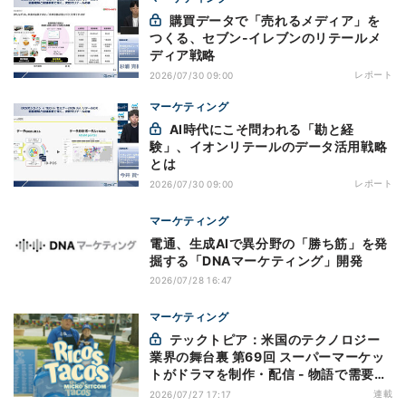
購買データで「売れるメディア」を
つくる、セブン-イレブンのリテールメ
ディア戦略
レポート
2026/07/30 09:00
マーケティング
AI時代にこそ問われる「勘と経
験」、イオンリテールのデータ活用戦略
とは
レポート
2026/07/30 09:00
マーケティング
電通、生成AIで異分野の「勝ち筋」を発
掘する「DNAマーケティング」開発
2026/07/28 16:47
マーケティング
テックトピア：米国のテクノロジー
業界の舞台裏 第69回 スーパーマーケッ
トがドラマを制作・配信 - 物語で需要を
演出する小売メディア
連載
2026/07/27 17:17