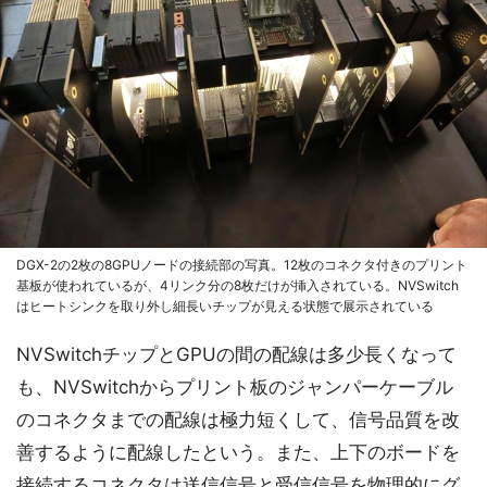
DGX-2の2枚の8GPUノードの接続部の写真。12枚のコネクタ付きのプリント
基板が使われているが、4リンク分の8枚だけが挿入されている。NVSwitch
はヒートシンクを取り外し細長いチップが見える状態で展示されている
NVSwitchチップとGPUの間の配線は多少長くなって
も、NVSwitchからプリント板のジャンパーケーブル
のコネクタまでの配線は極力短くして、信号品質を改
善するように配線したという。また、上下のボードを
接続するコネクタは送信信号と受信信号を物理的にグ