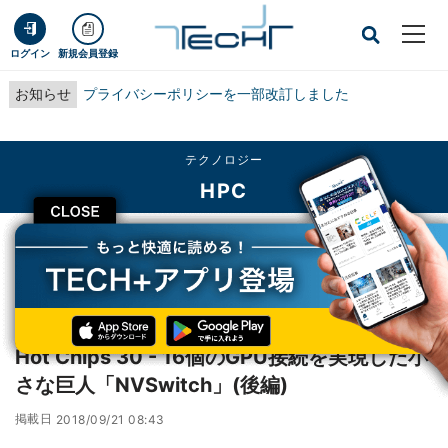
ログイン
新規会員登録
お知らせ
プライバシーポリシーを一部改訂しました
テクノロジー
HPC
CLOSE
TECH+
テクノロジー
HPC
Hot Chips 30 - 16個のGPU接続を実現した小さな巨人「NVSwitch」(後編)
レポート
Hot Chips 30 - 16個のGPU接続を実現した小
さな巨人「NVSwitch」(後編)
掲載日
2018/09/21 08:43