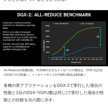
All-Reduceの性能比較。512MBの大きなメッセージの場合は、DGX-2は2台
のDGX-1の3倍速い。メッセージサイズが1MBの場合は8倍速い
各種の実アプリケーションをDGX-2で実行した場合の
性能と2台のDGX-1(GPU数は同じ)で実行した場合の性
能との比較を次の図に示す。