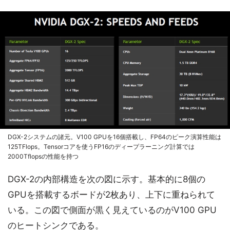
DGX-2システムの諸元。V100 GPUを16個搭載し、FP64のピーク演算性能は
125TFlops。Tensorコアを使うFP16のディープラーニング計算では
2000Tflopsの性能を持つ
DGX-2の内部構造を次の図に示す。基本的に8個の
GPUを搭載するボードが2枚あり、上下に重ねられて
いる。この図で側面が黒く見えているのがV100 GPU
のヒートシンクである。