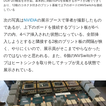
DGX-2の構造を示す図。基本的に8個のGPUを搭載するボードが2枚でできて
おり、12枚のコネクタ付きのプリント基板で上下のボードのNVSwitchを接続
している
次の写真は
NVIDIA
の展示ブースで筆者が撮影したもの
であるが、上下のボードを接続するプリント板が6ペ
アの内、4ペア挿入された状態になっている。全部挿
入しようとすると隣接する2枚のプリント板の間隔が狭
く、やりにくいので、展示員がそこまでやらなかった
のではないかと思われる。また、6個のNVSwitchチッ
プはヒートシンクを取り外してチップが見える状態で
展示されている。