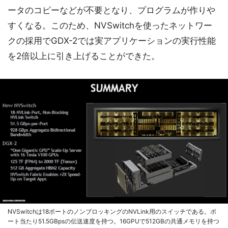
ータのコピーなどが不要となり、プログラムが作りや
すくなる。このため、NVSwitchを使ったネットワー
クの採用でGDX-2では実アプリケーションの実行性能
を2倍以上に引き上げることができた。
NVSwitchは18ポートのノンブロッキングのNVLink用のスイッチである。ポ
ート当たり51.5GBpsの伝送速度を持つ。16GPUで512GBの共通メモリを持つ