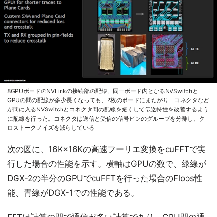
8GPUボードのNVLinkの接続部の配線。同一ボード内となるNVSwitchと
GPUの間の配線が多少長くなっても、2枚のボードにまたがり、コネクタなど
が間に入るNVSwitchとコネクタ間の配線を短くして伝送特性を改善するよう
に配線を行った。コネクタは送信と受信の信号ピンのグループを分離し、ク
ロストークノイズを減らしている
次の図に、16K×16Kの高速フーリエ変換をcuFFTで実
行した場合の性能を示す。横軸はGPUの数で、緑線が
DGX-2の半分のGPUでcuFFTを行った場合のFlops性
能、青線がDGX-1での性能である。