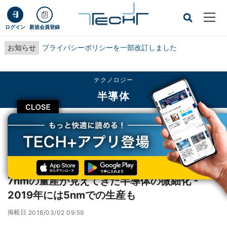
ログイン
新規会員登録
お知らせ
プライバシーポリシーを一部改訂しました
テクノロジー
半導体
CLOSE
TECH+
テクノロジー
半導体
7nmの量産が見えてきた半導体の微細化 - 2019年には5nmでの生産も
レポート
7nmの量産が見えてきた半導体の微細化 -
2019年には5nmでの生産も
掲載日
2018/03/02 09:59