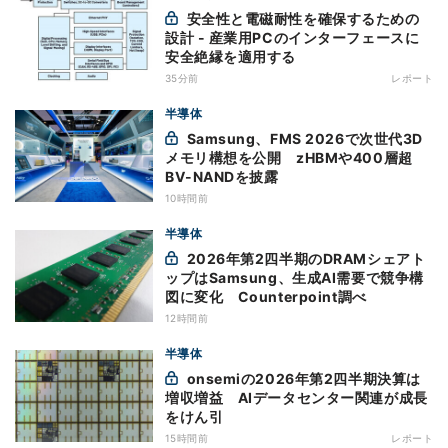
安全性と電磁耐性を確保するための
設計 - 産業用PCのインターフェースに
安全絶縁を適用する
35分前
レポート
半導体
Samsung、FMS 2026で次世代3D
メモリ構想を公開 zHBMや400層超
BV-NANDを披露
10時間前
半導体
2026年第2四半期のDRAMシェアト
ップはSamsung、生成AI需要で競争構
図に変化 Counterpoint調べ
12時間前
半導体
onsemiの2026年第2四半期決算は
増収増益 AIデータセンター関連が成長
をけん引
15時間前
レポート