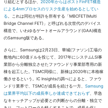
り組むとするほか、
2020年からはポストFinFET構造
による4nmプロセスのリスク生産を始めるとしてい
る
。これは同社が特許を所有する「MBCFET(Multi
Bridge Channel FET)」と呼ばれる次世代のデバイス
構造で、いわゆるゲートオールアラウンド(GAA)構造
のSamsung版である。
さらに、Samsungは2月23日、華城(ファソン)工場の
敷地内に60億ドルを投じて、2017年にシステムLSI事
業部から分離独立させたファウンドリ事業部専用の新
棟を起工した。TSMC同様に、新棟は2020年に本格稼
働させるという。IC Insightsの調べによると、ファウ
ンドリ業界で、TSMCが成長を続ける一方、
Samsung
は業界平均以下の成長率しか達成できておらず
、早急
なキャッチアップが必要との判断からの分離・独立で
あり、フットワークを軽くすることで、成長を促し、