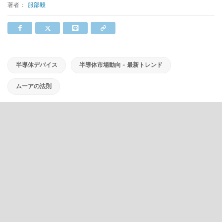
著者：
服部毅
半導体デバイス
半導体市場動向 - 最新トレンド
ムーアの法則