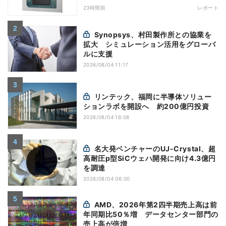
23時間前
レポート
Synopsys、村田製作所との協業を
拡大 シミュレーション活用をグローバ
ルに支援
2026/08/04 11:17
リンテック、福岡に半導体ソリュー
ションラボを開設へ 約200億円投資
2026/08/04 16:08
名大発ベンチャーのUJ-Crystal、超
高耐圧p型SiCウェハ開発に向け4.3億円
を調達
2026/08/04 06:00
AMD、2026年第2四半期売上高は前
年同期比50％増 データセンター部門の
売上高が倍増