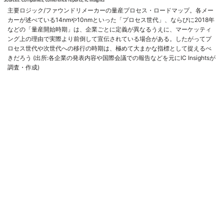
主要ロジック/ファウンドリメーカーの量産プロセス・ロードマップ。各メー
カーが述べている14nmや10nmといった「プロセス世代」、ならびに2018年
などの「量産開始時期」は、企業ごとに定義が異なるうえに、マーケッティ
ング上の理由で実際より前倒して宣伝されている場合がある。したがってプ
ロセス世代や次世代への移行の時期は、極めて大まかな指標として捉えるべ
きだろう (出所:各企業の発表内容や国際会議での報告などを元にIC Insightsが
調査・作成)