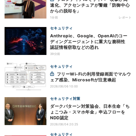
速化、アクセンチュアが警鐘「防御中心
からの脱却を」
1分前
レポート
セキュリティ
Anthropic、Google、OpenAIのコー
ディングエージェントに重大な脆弱性
認証情報窃取などの恐れ
39分前
セキュリティ
フリーWi-Fiの利用登録画面でマルウ
ェア感染、Microsoftが注意喚起
2026/08/06 10:00
セキュリティ対策
ダークパターン対策協会、日本生命「ち
ょこつみ・スマホ年金」申込フローを
NDD認定
2026/08/04 20:25
セキュリティ