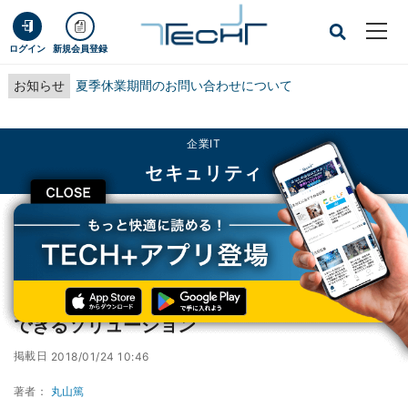
ログイン
新規会員登録
お知らせ
夏季休業期間のお問い合わせについて
企業IT
セキュリティ
CLOSE
TECH+
企業IT
セキュリティ
NTTAT、モバイル端末の生体認証でログインできるソリューション
NTTAT、モバイル端末の生体認証でログイン
できるソリューション
掲載日
2018/01/24 10:46
著者：
丸山篤