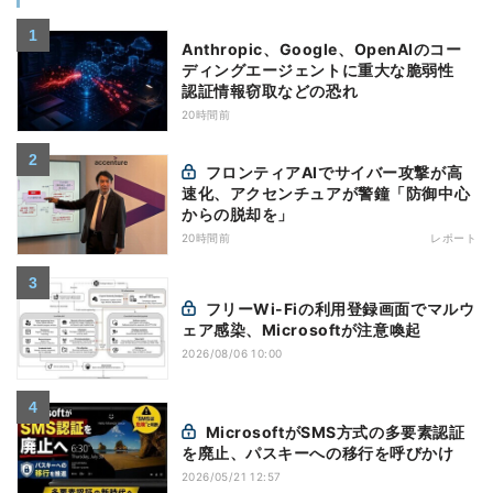
Anthropic、Google、OpenAIのコー
ディングエージェントに重大な脆弱性
認証情報窃取などの恐れ
20時間前
フロンティアAIでサイバー攻撃が高
速化、アクセンチュアが警鐘「防御中心
からの脱却を」
20時間前
レポート
フリーWi-Fiの利用登録画面でマルウ
ェア感染、Microsoftが注意喚起
2026/08/06 10:00
MicrosoftがSMS方式の多要素認証
を廃止、パスキーへの移行を呼びかけ
2026/05/21 12:57