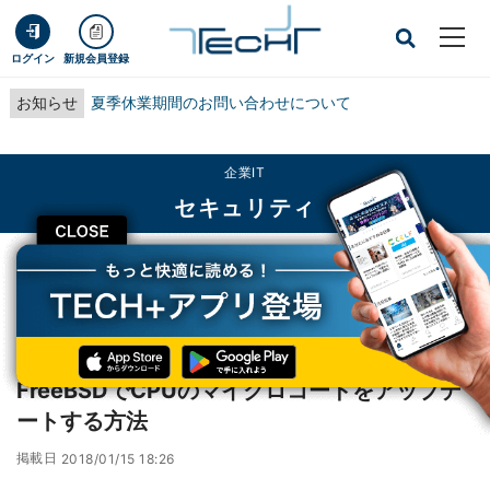
ログイン
新規会員登録
お知らせ
夏季休業期間のお問い合わせについて
企業IT
セキュリティ
CLOSE
TECH+
企業IT
セキュリティ
FreeBSDでCPUのマイクロコードをアップデートする方法
レポート
FreeBSDでCPUのマイクロコードをアップデ
ートする方法
掲載日
2018/01/15 18:26