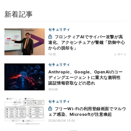
新着記事
セキュリティ
フロンティアAIでサイバー攻撃が高
速化、アクセンチュアが警鐘「防御中心
からの脱却を」
1分前
レポート
セキュリティ
Anthropic、Google、OpenAIのコー
ディングエージェントに重大な脆弱性
認証情報窃取などの恐れ
39分前
セキュリティ
フリーWi-Fiの利用登録画面でマルウ
ェア感染、Microsoftが注意喚起
2026/08/06 10:00