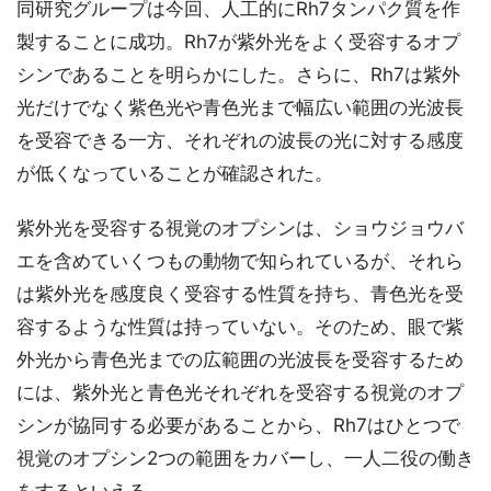
同研究グループは今回、人工的にRh7タンパク質を作
製することに成功。Rh7が紫外光をよく受容するオプ
シンであることを明らかにした。さらに、Rh7は紫外
光だけでなく紫色光や青色光まで幅広い範囲の光波長
を受容できる一方、それぞれの波長の光に対する感度
が低くなっていることが確認された。
紫外光を受容する視覚のオプシンは、ショウジョウバ
エを含めていくつもの動物で知られているが、それら
は紫外光を感度良く受容する性質を持ち、青色光を受
容するような性質は持っていない。そのため、眼で紫
外光から青色光までの広範囲の光波長を受容するため
には、紫外光と青色光それぞれを受容する視覚のオプ
シンが協同する必要があることから、Rh7はひとつで
視覚のオプシン2つの範囲をカバーし、一人二役の働き