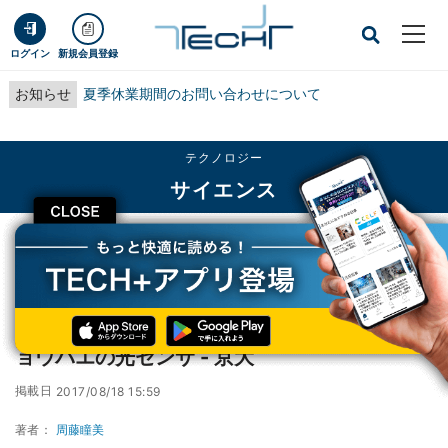
ログイン
新規会員登録
お知らせ
夏季休業期間のお問い合わせについて
テクノロジー
サイエンス
CLOSE
TECH+
テクノロジー
サイエンス
紫外光から青色光までを受容できるショウジョウバエの光センサ - 京大
紫外光から青色光までを受容できるショウジ
ョウバエの光センサ - 京大
掲載日
2017/08/18 15:59
著者：
周藤瞳美