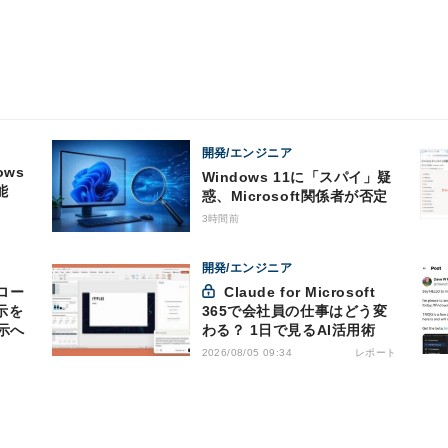
開発/エンジニア
ows
Windows 11に「スパイ」疑
能
惑、Microsoft関係者が否定
3時間前
開発/エンジニア
プロー
Claude for Microsoft
示を
365で会社員の仕事はどう変
示へ
わる？ 1日で見るAI活用術
レポート
2026/08/05 09:34