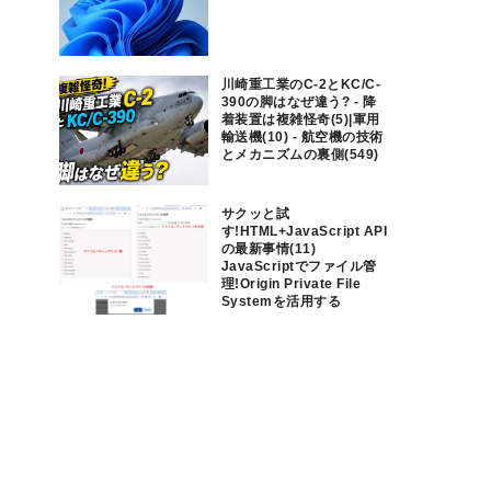
川崎重工業のC-2とKC/C-
390の脚はなぜ違う? - 降
着装置は複雑怪奇(5)|軍用
輸送機(10) - 航空機の技術
とメカニズムの裏側(549)
サクッと試
す!HTML+JavaScript API
の最新事情(11)
JavaScriptでファイル管
理!Origin Private File
Systemを活用する