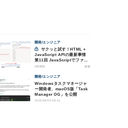
開発/エンジニア
サクッと試す！HTML＋
JavaScript APIの最新事情
第11回 JavaScriptでファイ
ル管理！Origin Private File
4時間前
連載
Systemを活用する
開発/エンジニア
Windowsタスクマネージャ
ー開発者、macOS版「Task
Manager OG」を公開
2026/08/05 08:41