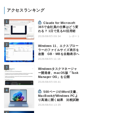
アクセスランキング
Claude for Microsoft
365で会社員の仕事はどう変
わる？ 1日で見るAI活用術
レポート
2026/08/05 09:34
Windows 11、エクスプロー
ラーのファイルサイズ表示を
改善 GB・MBを自動表示へ
2026/08/05 11:16
Windowsタスクマネージャ
ー開発者、macOS版「Task
Manager OG」を公開
2026/08/05 08:41
500ページのWord文書、
MacBookがWindows PCよ
り高速に開く結果 比較試験
2026/08/04 13:35