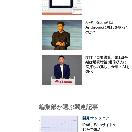
なぜ、OpenAIは
Anthropicに後れを取った
のか?
NTTドコモ決算、第1四半
期は増収増益 通信収入に
底打ちの兆し、金融・AIを
強化
編集部が選ぶ関連記事
開発/エンジニア
IPv6、Webサイトの
10%で導入