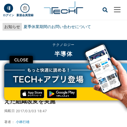
ログイン
新規会員登録
お知らせ
夏季休業期間のお問い合わせについて
テクノロジー
半導体
CLOSE
TECH+
テクノロジー
半導体
ルネサス、インターシルとの事業統合を踏まえた組織改変を実施
ルネサス、インターシルとの事業統合を踏ま
えた組織改変を実施
掲載日
2017/03/03 18:47
著者：
小林行雄