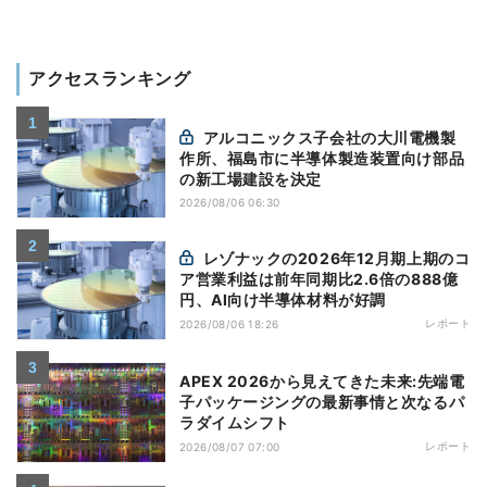
アクセスランキング
アルコニックス子会社の大川電機製
作所、福島市に半導体製造装置向け部品
の新工場建設を決定
2026/08/06 06:30
レゾナックの2026年12月期上期のコ
ア営業利益は前年同期比2.6倍の888億
円、AI向け半導体材料が好調
レポート
2026/08/06 18:26
APEX 2026から見えてきた未来:先端電
子パッケージングの最新事情と次なるパ
ラダイムシフト
レポート
2026/08/07 07:00