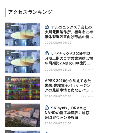
アクセスランキング
アルコニックス子会社の
大川電機製作所、福島市に半
導体製造装置向け部品の新工
場建設を決定
2026/08/06 06:30
レゾナックの2026年12
月期上期のコア営業利益は前
年同期比2.6倍の888億円、
AI向け半導体材料が好調
レポート
2026/08/06 18:26
APEX 2026から見えてきた
未来:先端電子パッケージン
グの最新事情と次なるパラダ
イムシフト
レポート
2026/08/07 07:00
SK hynix、DRAMと
NANDの新工場建設に総額
54.3兆ウォンを投資
2026/08/07 22:53