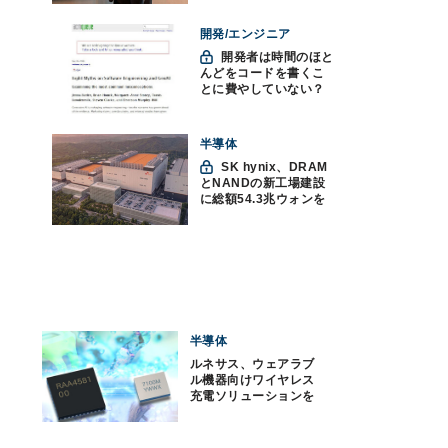
を」
開発/エンジニア
開発者は時間のほと
んどをコードを書くこ
とに費やしていない？
ソフトウェアエンジニ
アリングにおけるAIの8
つの神話への賛否
半導体
SK hynix、DRAM
とNANDの新工場建設
に総額54.3兆ウォンを
投資
半導体
ルネサス、ウェアラブ
ル機器向けワイヤレス
充電ソリューションを
発表