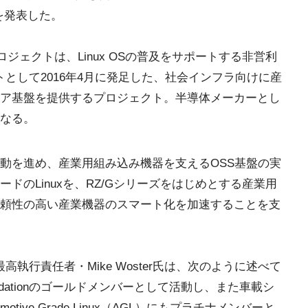
を発表した。
ジェクトは、Linux OSの普及をサポートする非営利
ロジェクトとして2016年4月に発足した、社会インフラ向けに産
ア基盤を提供するプロジェクト。半導体メーカーとし
なる。
動を進め、産業用組み込み機器を支えるOSS基盤の実
ドのLinuxを、RZ/Gシリーズをはじめとする産業用
頼性の高い産業機器のスマート化を加速することを支
onの最高執行責任者・Mike Woster氏は、次のように述べて
undationのゴールドメンバーとして活動し、また車載シ
ive Grade Linux（AGL）にもプラチナメンバーと