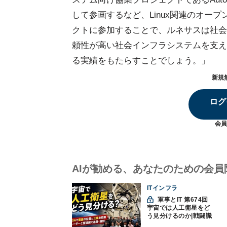
して参画するなど、Linux関連のオー
クトに参加することで、ルネサスは社会
頼性が高い社会インフラシステムを支え
る実績をもたらすことでしょう。」
新規
ログ
会員
AIが勧める、あなたのための会員
ITインフラ
軍事とIT 第674回
宇宙では人工衛星をど
う見分けるのか|戦闘識
別(11)