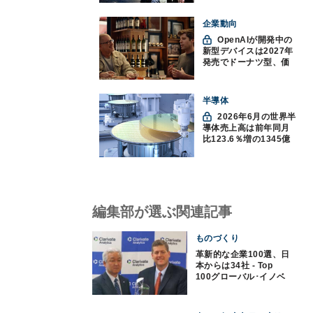
企業動向
OpenAIが開発中の
新型デバイスは2027年
発売でドーナツ型、価
格300ドル超に
半導体
2026年6月の世界半
導体売上高は前年同月
比123.6％増の1345億
ドルで過去最高更新
SIA調べ
編集部が選ぶ関連記事
ものづくり
革新的な企業100選、日
本からは34社 - Top
100グローバル･イノベ
ーター2016