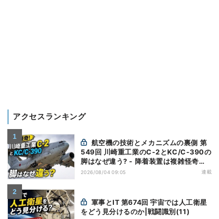
アクセスランキング
航空機の技術とメカニズムの裏側 第
549回 川崎重工業のC-2とKC/C-390の
脚はなぜ違う? - 降着装置は複雑怪奇
(5)|軍用輸送機(10)
連載
2026/08/04 09:05
軍事とIT 第674回 宇宙では人工衛星
をどう見分けるのか|戦闘識別(11)