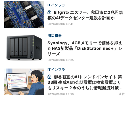
ITインフラ
Bitgrit×エスツー、秋田市に2兆円規
模のAIデータセンター建設を計画か
2026/08/06 16:41
周辺機器
Synology、4GBメモリーで価格を抑え
たNAS新製品「DiskStation neo+」シ
リーズ
2026/08/06 16:35
ITインフラ
柳谷智宣のAIトレンドインサイト 第
33回 生成AIの会話履歴は検索履歴より
もリスキー？今のうちに情報漏洩対策を
万全にしておこう
連載
2026/08/06 15:50