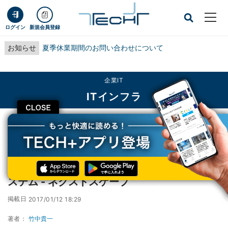
ログイン
新規会員登録
お知らせ
夏季休業期間のお問い合わせについて
企業IT
ITインフラ
CLOSE
TECH+
企業IT
ITインフラ
マルチDRMでの著作権保護コンテンツ配信システム - ネクストスケープ
マルチDRMでの著作権保護コンテンツ配信シ
ステム - ネクストスケープ
掲載日
2017/01/12 18:29
著者：
竹中貴一