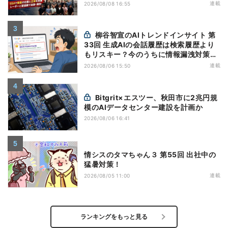
連載
2026/08/08 16:55
柳谷智宣のAIトレンドインサイト 第
33回 生成AIの会話履歴は検索履歴より
もリスキー？今のうちに情報漏洩対策を
万全にしておこう
連載
2026/08/06 15:50
Bitgrit×エスツー、秋田市に2兆円規
模のAIデータセンター建設を計画か
2026/08/06 16:41
情シスのタマちゃん３ 第55回 出社中の
猛暑対策！
連載
2026/08/05 11:00
ランキングをもっと見る