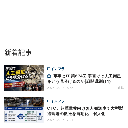
新着記事
ITインフラ
軍事とIT 第674回 宇宙では人工衛星
をどう見分けるのか|戦闘識別(11)
連載
2026/08/08 16:55
ITインフラ
CTC、超重量物向け無人搬送車で大型製
造現場の搬送を自動化・省人化
2026/08/07 17:01