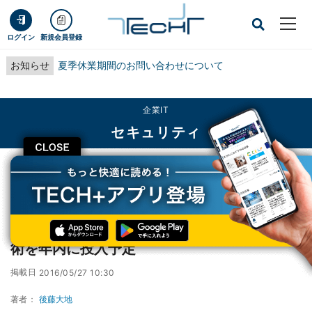
ログイン
新規会員登録
お知らせ
夏季休業期間のお問い合わせについて
企業IT
セキュリティ
CLOSE
TECH+
企業IT
セキュリティ
Google、Android端末にパスワード不要の技術を年内に投入予定
Google、Android端末にパスワード不要の技
術を年内に投入予定
掲載日
2016/05/27 10:30
著者：
後藤大地