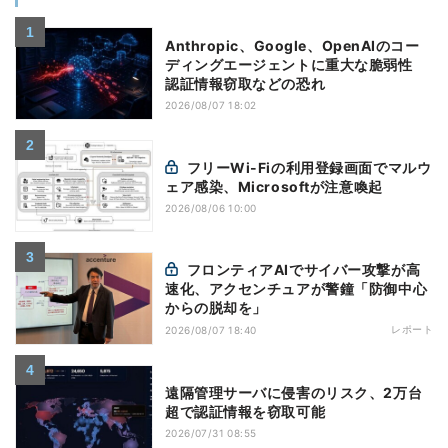
Anthropic、Google、OpenAIのコー
ディングエージェントに重大な脆弱性
認証情報窃取などの恐れ
2026/08/07 18:02
フリーWi-Fiの利用登録画面でマルウ
ェア感染、Microsoftが注意喚起
2026/08/06 10:00
フロンティアAIでサイバー攻撃が高
速化、アクセンチュアが警鐘「防御中心
からの脱却を」
レポート
2026/08/07 18:40
遠隔管理サーバに侵害のリスク、2万台
超で認証情報を窃取可能
2026/07/31 08:55