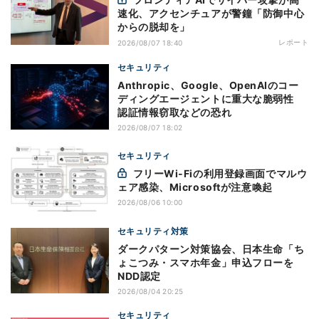
速化、アクセンチュアが警鐘「防御中心
からの脱却を」
レポート
2026/08/07 18:40
セキュリティ
Anthropic、Google、OpenAIのコー
ディングエージェントに重大な脆弱性
認証情報窃取などの恐れ
2026/08/07 18:02
セキュリティ
フリーWi-Fiの利用登録画面でマルウ
ェア感染、Microsoftが注意喚起
2026/08/06 10:00
セキュリティ対策
ダークパターン対策協会、日本生命「ち
ょこつみ・スマホ年金」申込フローを
NDD認定
2026/08/04 20:25
セキュリティ