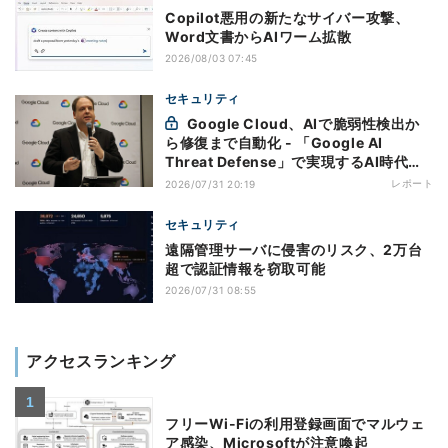
Copilot悪用の新たなサイバー攻撃、
Word文書からAIワーム拡散
2026/08/03 07:45
セキュリティ
Google Cloud、AIで脆弱性検出か
ら修復まで自動化 - 「Google AI
Threat Defense」で実現するAI時代の
防御戦略
レポート
2026/07/31 20:19
セキュリティ
遠隔管理サーバに侵害のリスク、2万台
超で認証情報を窃取可能
2026/07/31 08:55
アクセスランキング
フリーWi-Fiの利用登録画面でマルウェ
ア感染、Microsoftが注意喚起