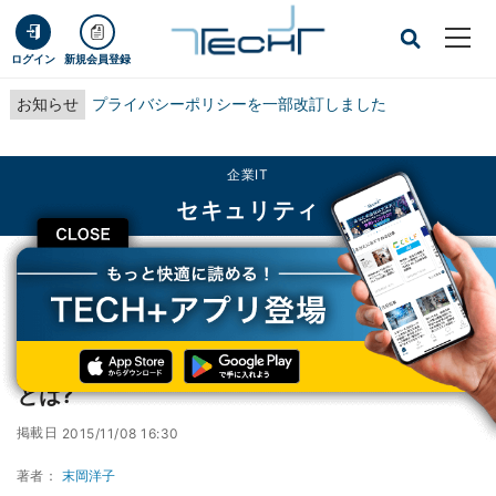
ログイン
新規会員登録
お知らせ
プライバシーポリシーを一部改訂しました
企業IT
セキュリティ
CLOSE
TECH+
企業IT
セキュリティ
セキュリティベンダーが語るIoTの長所と短所とは?
セキュリティベンダーが語るIoTの長所と短所
とは?
掲載日
2015/11/08 16:30
著者：
末岡洋子