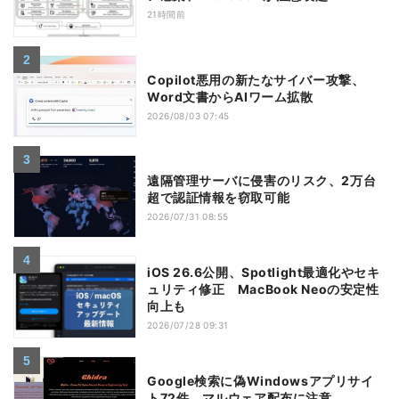
21時間前
Copilot悪用の新たなサイバー攻撃、
Word文書からAIワーム拡散
2026/08/03 07:45
遠隔管理サーバに侵害のリスク、2万台
超で認証情報を窃取可能
2026/07/31 08:55
iOS 26.6公開、Spotlight最適化やセキ
ュリティ修正 MacBook Neoの安定性
向上も
2026/07/28 09:31
Google検索に偽Windowsアプリサイ
ト72件、マルウェア配布に注意