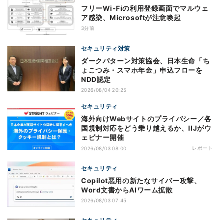
フリーWi-Fiの利用登録画面でマルウェ
ア感染、Microsoftが注意喚起
3分前
セキュリティ対策
ダークパターン対策協会、日本生命「ち
ょこつみ・スマホ年金」申込フローを
NDD認定
2026/08/04 20:25
セキュリティ
海外向けWebサイトのプライバシー／各
国規制対応をどう乗り越えるか、IIJがウ
ェビナー開催
レポート
2026/08/03 08:00
セキュリティ
Copilot悪用の新たなサイバー攻撃、
Word文書からAIワーム拡散
2026/08/03 07:45