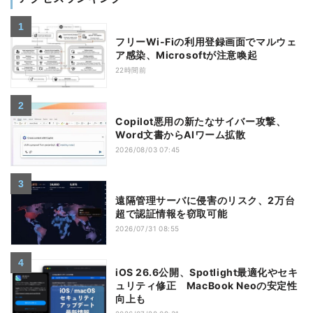
フリーWi-Fiの利用登録画面でマルウェ
ア感染、Microsoftが注意喚起
22時間前
Copilot悪用の新たなサイバー攻撃、
Word文書からAIワーム拡散
2026/08/03 07:45
遠隔管理サーバに侵害のリスク、2万台
超で認証情報を窃取可能
2026/07/31 08:55
iOS 26.6公開、Spotlight最適化やセキ
ュリティ修正 MacBook Neoの安定性
向上も