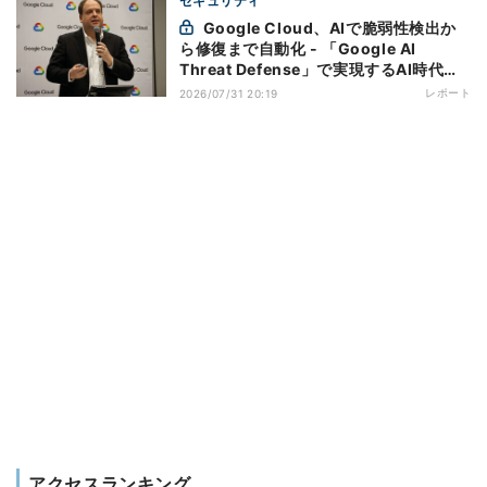
セキュリティ
Google Cloud、AIで脆弱性検出か
ら修復まで自動化 - 「Google AI
Threat Defense」で実現するAI時代の
防御戦略
レポート
2026/07/31 20:19
アクセスランキング