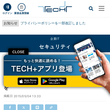
ログイン
新規会員登録
お知らせ
プライバシーポリシーを一部改訂しました
企業IT
セキュリティ
CLOSE
TECH+
企業IT
セキュリティ
人気CMS「WordPress」に脆弱性、至急更新を
人気CMS「WordPress」に脆弱性、至急更新
を
掲載日
2015/05/04 13:33