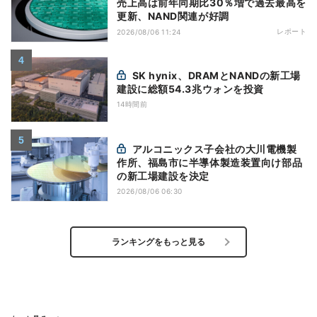
売上高は前年同期比30％増で過去最高を
更新、NAND関連が好調
レポート
2026/08/06 11:24
SK hynix、DRAMとNANDの新工場
建設に総額54.3兆ウォンを投資
14時間前
アルコニックス子会社の大川電機製
作所、福島市に半導体製造装置向け部品
の新工場建設を決定
2026/08/06 06:30
ランキングをもっと見る