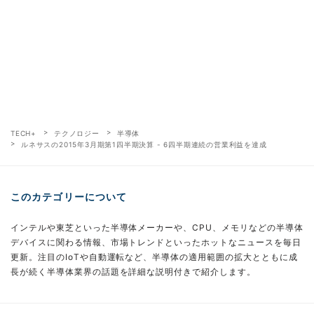
TECH+
テクノロジー
半導体
ルネサスの2015年3月期第1四半期決算 - 6四半期連続の営業利益を達成
このカテゴリーについて
インテルや東芝といった半導体メーカーや、CPU、メモリなどの半導体
デバイスに関わる情報、市場トレンドといったホットなニュースを毎日
更新。注目のIoTや自動運転など、半導体の適用範囲の拡大とともに成
長が続く半導体業界の話題を詳細な説明付きで紹介します。