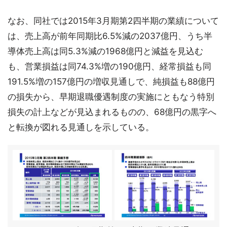
なお、同社では2015年3月期第2四半期の業績について
は、売上高が前年同期比6.5%減の2037億円、うち半
導体売上高は同5.3%減の1968億円と減益を見込む
も、営業損益は同74.3%増の190億円、経常損益も同
191.5%増の157億円の増収見通しで、純損益も88億円
の損失から、早期退職優遇制度の実施にともなう特別
損失の計上などが見込まれるものの、68億円の黒字へ
と転換が図れる見通しを示している。