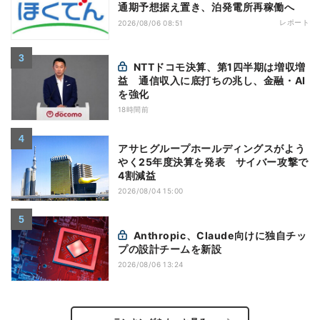
通期予想据え置き、泊発電所再稼働へ
レポート
2026/08/06 08:51
NTTドコモ決算、第1四半期は増収増
益 通信収入に底打ちの兆し、金融・AI
を強化
18時間前
アサヒグループホールディングスがよう
やく25年度決算を発表 サイバー攻撃で
4割減益
2026/08/04 15:00
Anthropic、Claude向けに独自チッ
プの設計チームを新設
2026/08/06 13:24