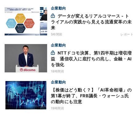
企業動向
データが変えるリアルコマース - ト
ライアルの実践から見える流通変革の未
来
5時間前
レポート
企業動向
NTTドコモ決算、第1四半期は増収増
益 通信収入に底打ちの兆し、金融・AI
を強化
18時間前
企業動向
【株価はどう動く？】「AI革命相場」の
第1幕が終了、FRB議長・ウォーシュ氏
の動向にも注意
19時間前