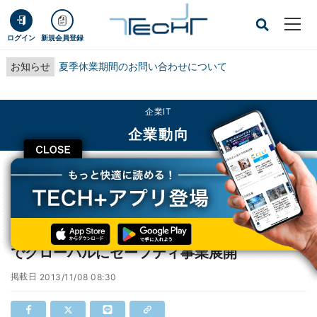
ログイン
新規会員登録
お知らせ
夏季休業期間のお問い合わせについて
企業IT
企業動向
CLOSE
TECH+
企業IT
企業動向
NEC、シンガポールに拠点を置き500名体制でグローバルにセーフティ事業展開
NEC、シンガポールに拠点を置き500名体制
でグローバルにセーフティ事業展開
掲載日
2013/11/08 08:30