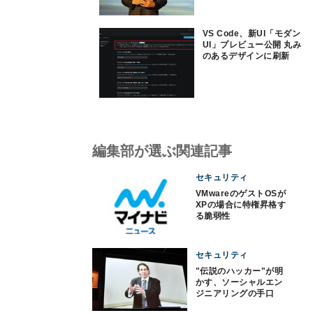
VS Code、新UI「モダン
UI」プレビュー公開 丸み
のあるデザインに刷新
編集部が選ぶ関連記事
セキュリティ
VMwareのゲストOSが
XPの場合に特権昇格す
る脆弱性
セキュリティ
"伝説のハッカー"が明
かす、ソーシャルエン
ジニアリングの手口