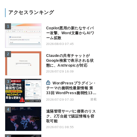
アクセスランキング
Copilot悪用の新たなサイバ
ー攻撃、Word文書からAIワ
ーム拡散
2026/08/03 07:45
Claudeの共有チャットが
Google検索で表示される状
態に、Anthropicが対応
2026/07/29 16:09
WordPressプラグイン・
テーマの脆弱性最新情報 第
33回 WordPress脆弱性13
件、コアに認証不要RCE
連載
2026/07/29 07:33
「wp2shell」で早急な更新
を【7月16日～7月22日】
遠隔管理サーバに侵害のリス
ク、2万台超で認証情報を窃
取可能
2026/07/31 08:55