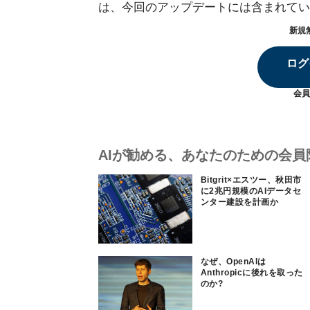
は、今回のアップデートには含まれてい
新規
ログ
会員
AIが勧める、あなたのための会員
Bitgrit×エスツー、秋田市
に2兆円規模のAIデータセ
ンター建設を計画か
なぜ、OpenAIは
Anthropicに後れを取った
のか?