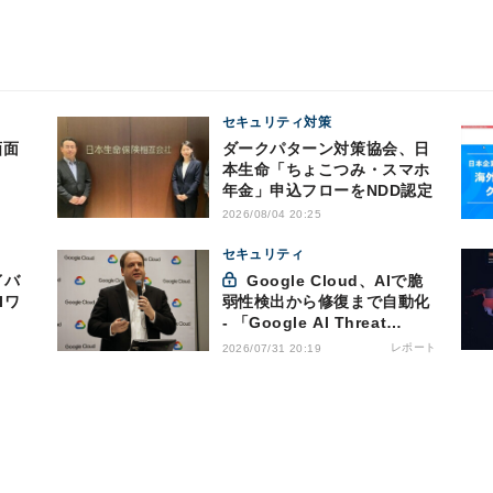
セキュリティ対策
画面
ダークパターン対策協会、日
本生命「ちょこつみ・スマホ
年金」申込フローをNDD認定
2026/08/04 20:25
セキュリティ
イバ
Google Cloud、AIで脆
Iワ
弱性検出から修復まで自動化
- 「Google AI Threat
Defense」で実現するAI時代
レポート
2026/07/31 20:19
の防御戦略