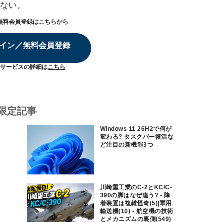
ない。
無料会員登録はこちらから
イン／無料会員登録
サービスの詳細は
こちら
限定記事
Windows 11 26H2で何が
変わる? タスクバー復活な
ど注目の新機能3つ
川崎重工業のC-2とKC/C-
390の脚はなぜ違う? - 降
着装置は複雑怪奇(5)|軍用
輸送機(10) - 航空機の技術
とメカニズムの裏側(549)