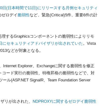
月10日(日本時間で11日)にリリースする月例セキュリティ
+のゼロデイ
脆弱性
など、緊急(Critical)5件、重要6件の計
処理するGraphicsコンポーネントの脆弱性によりリモ
5日にセキュリティアドバイザリが出されていた
。Vista
2010/2013などが対象となる。
Internet Explorer、Exchangeに関する脆弱性を修正
トコード実行の脆弱性、特権昇格の脆弱性などで、対
ール(ASP.NET SignalR、Team Foundation Server
イザリが出された、
NDPROXYに関するゼロデイ脆弱性