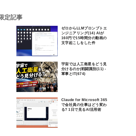
限定記事
ゼロからLLMプロンプトエ
ンジニアリング(14) AIが
160円で15時間分の動画の
文字起こしをした件
宇宙では人工衛星をどう見
分けるのか|戦闘識別(11) -
軍事とIT(674)
Claude for Microsoft 365
で会社員の仕事はどう変わ
る? 1日で見るAI活用術