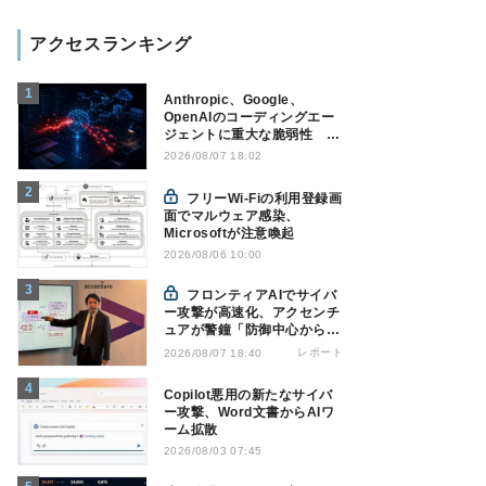
アクセスランキング
Anthropic、Google、
OpenAIのコーディングエー
ジェントに重大な脆弱性 認
証情報窃取などの恐れ
2026/08/07 18:02
フリーWi-Fiの利用登録画
面でマルウェア感染、
Microsoftが注意喚起
2026/08/06 10:00
フロンティアAIでサイバ
ー攻撃が高速化、アクセンチ
ュアが警鐘「防御中心からの
脱却を」
レポート
2026/08/07 18:40
Copilot悪用の新たなサイバ
ー攻撃、Word文書からAIワ
ーム拡散
2026/08/03 07:45