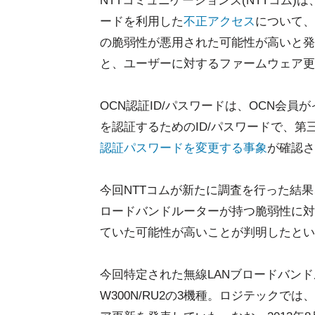
NTTコミュニケーションズ(NTTコム)は
ードを利用した
不正アクセス
について、
の脆弱性が悪用された可能性が高いと発
と、ユーザーに対するファームウェア更
OCN認証ID/パスワードは、OCN会
を認証するためのID/パスワードで、第
認証パスワードを変更する事象
が確認さ
今回NTTコムが新たに調査を行った結
ロードバンドルーターが持つ脆弱性に対す
ていた可能性が高いことが判明したとい
今回特定された無線LANブロードバンドルーター
W300N/RU2の3機種。ロジテックでは