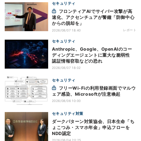
セキュリティ
フロンティアAIでサイバー攻撃が高
速化、アクセンチュアが警鐘「防御中心
からの脱却を」
レポート
2026/08/07 18:40
セキュリティ
Anthropic、Google、OpenAIのコー
ディングエージェントに重大な脆弱性
認証情報窃取などの恐れ
2026/08/07 18:02
セキュリティ
フリーWi-Fiの利用登録画面でマルウ
ェア感染、Microsoftが注意喚起
2026/08/06 10:00
セキュリティ対策
ダークパターン対策協会、日本生命「ち
ょこつみ・スマホ年金」申込フローを
NDD認定
2026/08/04 20:25