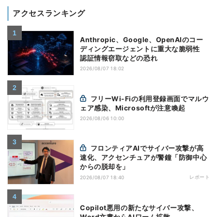
アクセスランキング
Anthropic、Google、OpenAIのコー
ディングエージェントに重大な脆弱性
認証情報窃取などの恐れ
2026/08/07 18:02
フリーWi-Fiの利用登録画面でマルウ
ェア感染、Microsoftが注意喚起
2026/08/06 10:00
フロンティアAIでサイバー攻撃が高
速化、アクセンチュアが警鐘「防御中心
からの脱却を」
レポート
2026/08/07 18:40
Copilot悪用の新たなサイバー攻撃、
Word文書からAIワーム拡散