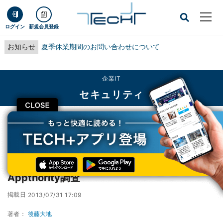
ログイン
新規会員登録
お知らせ
夏季休業期間のお問い合わせについて
企業IT
セキュリティ
CLOSE
TECH+
企業IT
セキュリティ
モバイルアプリの8割以上に危険性あり - Appthority調査
モバイルアプリの8割以上に危険性あり -
Appthority調査
掲載日
2013/07/31 17:09
著者：
後藤大地