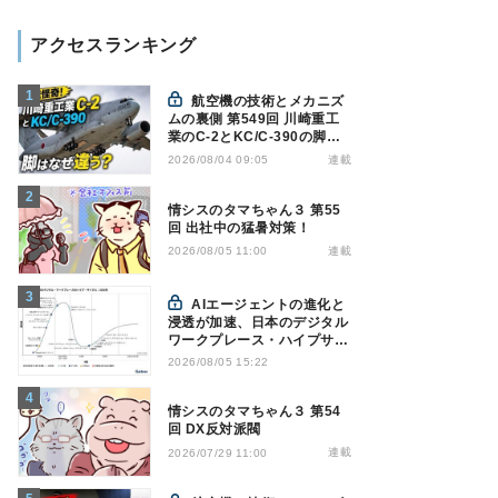
アクセスランキング
航空機の技術とメカニズ
ムの裏側 第549回 川崎重工
業のC-2とKC/C-390の脚は
なぜ違う? - 降着装置は複雑
連載
2026/08/04 09:05
怪奇(5)|軍用輸送機(10)
情シスのタマちゃん３ 第55
回 出社中の猛暑対策！
連載
2026/08/05 11:00
AIエージェントの進化と
浸透が加速、日本のデジタル
ワークプレース・ハイプサイ
クルをガートナーが発表
2026/08/05 15:22
情シスのタマちゃん３ 第54
回 DX反対派閥
連載
2026/07/29 11:00