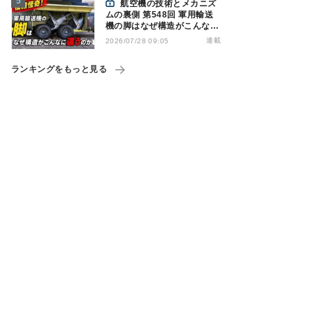
航空機の技術とメカニズ
ムの裏側 第548回 軍用輸送
機の脚はなぜ構造がこんなに
違うのか - 降着装置は複雑怪
連載
2026/07/28 09:05
奇(4)|軍用輸送機(9)
ランキングをもっと見る