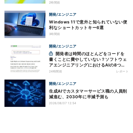
2時間前
開発/エンジニア
Windows 11で意外と知られていない便
利なショートカットキー6選
3時間前
開発/エンジニア
開発者は時間のほとんどをコードを
書くことに費やしていない？ソフトウェ
アエンジニアリングにおけるAIの8つの
神話への賛否
24時間前
レポート
開発/エンジニア
生成AIでカスタマーサービス職の人員削
減進む、2030年に半減予測も
2026/08/07 12:54