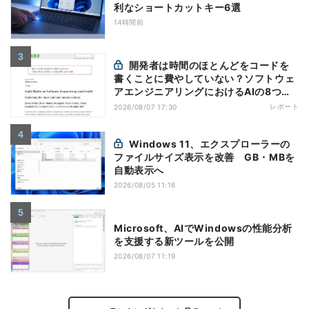
利なショートカットキー6選
14時間前
開発者は時間のほとんどをコードを
書くことに費やしていない？ソフトウェ
アエンジニアリングにおけるAIの8つの
神話への賛否
レポート
2026/08/07 17:30
Windows 11、エクスプローラーの
ファイルサイズ表示を改善 GB・MBを
自動表示へ
2026/08/05 11:16
Microsoft、AIでWindowsの性能分析
を支援する新ツールを公開
2026/08/07 11:19