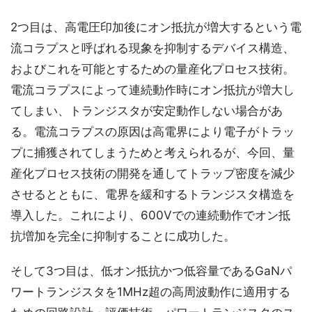
2つ目は、高電圧印加後にオン抵抗が増大するという電
流コラプスと呼ばれる現象を抑制するデバイス構造、
およびこれを可能とするための量産化プロセス技術。
電流コラプスによって連続動作時にオン抵抗が増大し
てしまい、トランジスタが安定動作しない場合があ
る。電流コラプスの原因は高電界により電子がトラッ
プに捕獲されてしまうためと考えられるが、今回、量
産化プロセス技術の開発を通してトラップ密度を減少
させるとともに、電界を緩和するトランジスタ構造を
導入した。これにより、600Vでの連続動作でオン抵
抗増加を完全に抑制することに成功した。
そして3つ目は、低オン抵抗かつ低容量であるGaNパ
ワートランジスタを1MHz超の高周波動作に適用する