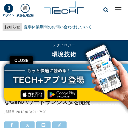
ログイン
新規会員登録
お知らせ
夏季休業期間のお問い合わせについて
テクノロジー
環境技術
CLOSE
TECH+
テクノロジー
環境技術
パナソニック、耐圧600Vで連続安定動作可能なGaNパワートランジスタを開発
パナソニック、耐圧600Vで連続安定動作可能
なGaNパワートランジスタを開発
掲載日
2013/03/21 17:20