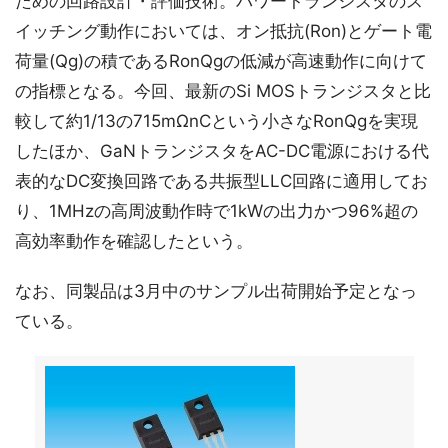
ための回路設計・評価技術。パワートランジスタのス
イッチング動作においては、オン抵抗(Ron)とゲート電
荷量(Qg)の積であるRonQgの低減が高速動作に向けて
の指標となる。今回、最新のSi MOSトランジスタと比
較して約1/13の715mΩnCという小さなRonQgを実現
したほか、GaNトランジスタをAC-DC電源における代
表的なDC変換回路である共振型LLC回路に適用してお
り、1MHzの高周波動作時で1kWの出力かつ96%超の
高効率動作を確認したという。
なお、同製品は3月中のサンプル出荷開始予定となっ
ている。