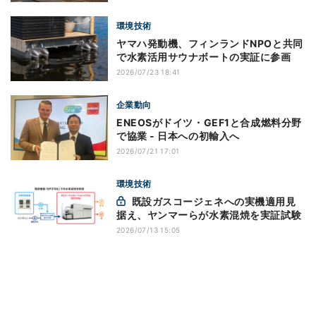
環境技術
ヤマハ発動機、フィンランドNPOと共同
で水素活用サウナボートの実証に参画
2026/07/23 18:41
企業動向
ENEOSがドイツ・GEF1と合成燃料分野
で協業 - 日本への初輸入へ
2026/07/21 17:01
環境技術
既設ガスコージェネへの実機適用見
据え、ヤンマーらが水素混焼を実証試験
2026/07/13 15:05