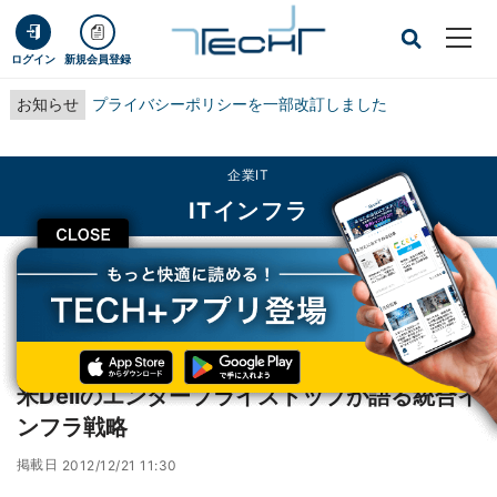
ログイン
新規会員登録
お知らせ
プライバシーポリシーを一部改訂しました
企業IT
ITインフラ
CLOSE
TECH+
企業IT
ITインフラ
米Dellのエンタープライズトップが語る統合インフラ戦略
レポート
米Dellのエンタープライズトップが語る統合イ
ンフラ戦略
掲載日
2012/12/21 11:30