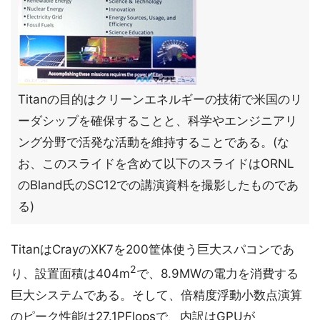
Titanの目的はクリーンエネルギーの技術で米国のリ
ーダシップを確保することと、科学やエンジニアリ
ング分野で活発な活動を維持することである。(な
お、このスライドを含めて以下のスライドはORNL
のBland氏のSC12での講演資料を撮影したものであ
る)
TitanはCrayのXK7を200筐体使う巨大スパコンであ
2
り、設置面積は404m
で、8.9MWの電力を消費する
巨大システムである。そして、倍精度浮動小数点演算
のピーク性能は27.1PFlopsで、内訳はGPUが