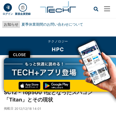
ログイン
新規会員登録
お知らせ
夏季休業期間のお問い合わせについて
テクノロジー
HPC
CLOSE
TECH+
テクノロジー
HPC
SC12 - Top500 1位となったスパコン「Titan」とその現状
レポート
SC12 - Top500 1位となったスパコン
「Titan」とその現状
掲載日
2012/12/18 14:01